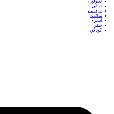
تکنولوژی
زیبایی
موفقیت
سلامت
آشپزی
سفر
گوناگون