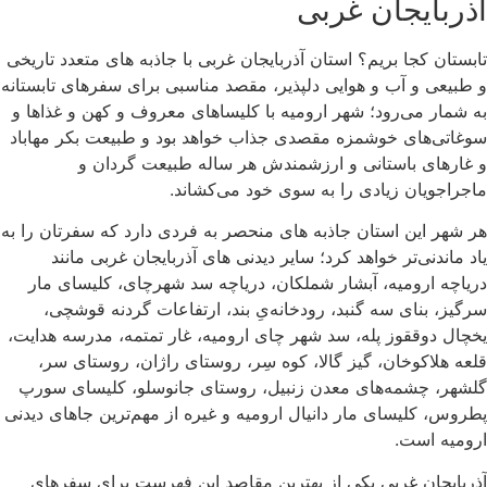
آذربایجان غربی
تابستان کجا بریم؟ استان آذربایجان غربی با جاذبه های متعدد تاریخی
و طبیعی و آب و هوایی دلپذیر، مقصد مناسبی برای سفرهای تابستانه
به شمار می‌رود؛ شهر ارومیه با کلیساهای معروف و کهن و غذاها و
سوغاتی‌های خوشمزه مقصدی جذاب خواهد بود و طبیعت بکر مهاباد
و غارهای باستانی و ارزشمندش هر ساله طبیعت گردان و
ماجراجویان زیادی را به سوی خود می‌کشاند.
هر شهر این استان جاذبه های منحصر به فردی دارد که سفرتان را به
یاد ماندنی‌تر خواهد کرد؛ سایر دیدنی های آذربایجان غربی مانند
دریاچه ارومیه، آبشار شملکان، دریاچه سد شهرچای، کلیسای مار
سرگیز، بنای سه گنبد، رودخانه‌ی‌ِ بند، ارتفاعات گردنه قوشچی،
یخچال دوققوز پله، سد شهر چای ارومیه، غار تمتمه، مدرسه هدایت،
قلعه هلاکوخان، گیز گالا، کوه سِر، روستای راژان، روستای سر،
گلشهر، چشمه‌های معدن زنبیل، روستای جانوسلو، کلیسای سورپ
پطروس، کلیسای مار دانیال ارومیه و غیره از مهم‌ترین جاهای دیدنی
ارومیه است.
آذربایجان غربی یکی از بهترین مقاصد این فهرست برای سفرهای