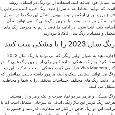
به استایل خود اضافه کنید. استفاده از این رنگ در استایل، روشی
است که بتوانید محتاطانه، به سراغ طیف رنگ خیره کننده سرخابی یا
قرمز بروید. برای اینکه بتوانید به بهترین شکل این رنگ را در استایل
خود به کار ببرید، بد نیست با بهترین رنگ هایی که می توانید به آن
اضافه کنید، آشنا شوید. در ادامه ما قصد داریم به معرفی رنگ های
مکمل و متضاد با رنگ سال 2023 بپردازیم.
رنگ سال 2023 را با مشکی ست کنید
اجازه دهید به عنوان اولین رنگی که می توانید با رنگ سال 2023
ست کنید، به رنگ مشکی اشاره کنیم. یکی از بهترین رنگ هایی که در
کنار Viva Magenta قرار می گیرد، مشکی است. با ترکیب این دو
رنگ می توانید استایلی شیک و البته مرموز داشته باشید. همانطور که
می دانید، رنگ های مختلف احساسات مختلفی را به شما و مخاطب
منتقل می کنند.
رنگ مشکی و قرمز هر دو نماد قدرت و البته رمز و راز هستند.
هرچند رنگ قرمز این تناژ رنگی اندکی به سرخابی متمایل است اما با
ترکیب این دو رنگ خاص در کنار هم متفاوت، قدرتمند و جسور به
نظر می رسید. این ترکیب رنگ برای محیط های رسمی مانند مهمانی