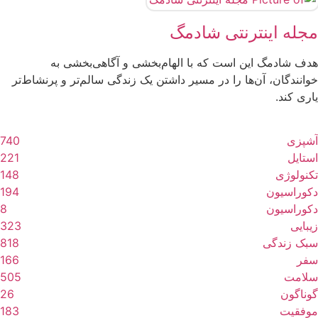
مجله اینترنتی شادمگ
هدف شادمگ این است که با الهام‌بخشی و آگاهی‌بخشی به
خوانندگان، آن‌ها را در مسیر داشتن یک زندگی سالم‌تر و پرنشاط‌تر
ماسک امگا 3 برای پوست ؛ مقوی ترین ماسک
طرح ناخن شیک و باکلاس تابستانی دخترانه برای
ساخت کرم پودر با ارد گندم در ۵ دقیقه مناسب انواع
یاری کند.
خانگی
روزمره
پوست‌ + روش تهیه
درمان کم پشتی ابرو با 6 ماده ی خانگی ساده
تنک‌ تاپ؛ ترند عجیب تابستان 2026
طرز تهیه ماست و خیار ترکیه‌ ای؛ خنک و خوش‌عطر
27 می, 2025
22 آوریل, 2025
09 آگوست, 2026
09 آگوست, 2026
02 ژوئن, 2025
23 آوریل, 2025
آشپزی
740
زیبایی
زیبایی
زیبایی
زیبایی
آشپزی
استایل
استایل
221
تکنولوژی
148
دکوراسیون
194
دکوراسیون
8
زیبایی
323
سبک زندگی
818
سفر
166
سلامت
505
گوناگون
26
موفقیت
183