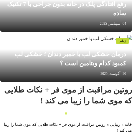
رفع افتادگی پلک در خانه بدون جراحی با 7 تکنیک
ساده
04 سپتامبر, 2025
زیبایی
درمان خشکی لب با خمیر دندان ؛ خشکی لب
کمبود کدام ویتامین است ؟
20 آگوست, 2025
وتین مراقبت از موی فر + نکات طلایی
ه موی شما را زیبا می کند !
انه
»
زیبایی
»
روتین مراقبت از موی فر + نکات طلایی که موی شما را زیبا
ی کند !