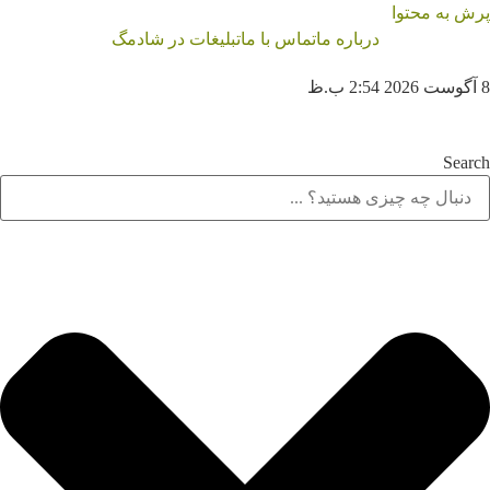
رش به محتوا
درباره ما
تماس با ما
تبلیغات در شادمگ
2:5 ب.ظ
Searc