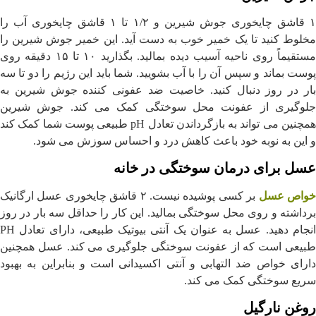
۱ قاشق چایخوری جوش شیرین و ۱/۲ تا ۱ قاشق چایخوری آب را
مخلوط کنید تا یک خمیر خوب به دست آید. این خمیر جوش شیرین را
مستقیماً روی ناحیه آسیب دیده بمالید. بگذارید ۱۰ تا ۱۵ دقیقه روی
پوست بماند و سپس آن را با آب بشویید. شما باید این رژیم را دو تا سه
بار در روز دنبال کنید. خاصیت ضد عفونی کننده جوش شیرین به
جلوگیری از عفونت محل سوختگی کمک می کند. جوش شیرین
همچنین می تواند به بازگرداندن تعادل pH طبیعی پوست شما کمک کند
و این به نوبه خود باعث کاهش درد و احساس سوزش می شود.
عسل برای درمان سوختگی در خانه
واص عسل
بر کسی پوشیده نیست. ۲ قاشق چایخوری عسل ارگانیک
برداشته و روی محل سوختگی بمالید. این کار را حداقل سه بار در روز
انجام دهید. عسل به عنوان یک آنتی بیوتیک طبیعی، دارای تعادل PH
طبیعی است که از عفونت سوختگی جلوگیری می کند. عسل همچنین
دارای خواص ضد التهابی و آنتی اکسیدانی است و بنابراین به بهبود
سریع سوختگی کمک می کند.
روغن نارگیل