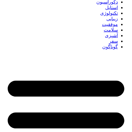
دکوراسیون
استایل
تکنولوژی
زیبایی
موفقیت
سلامت
آشپزی
سفر
گوناگون