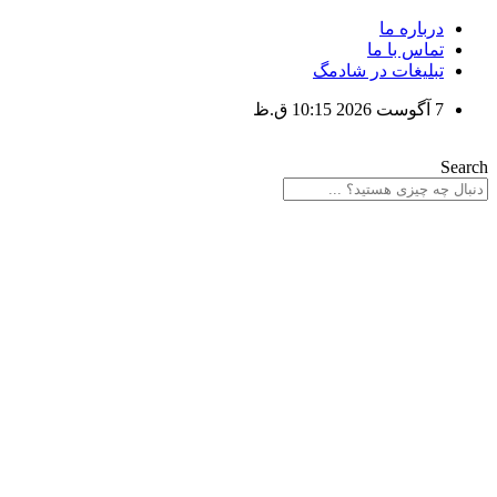
پرش
درباره ما
به
تماس با ما
محتوا
تبلیغات در شادمگ
7 آگوست 2026 10:15 ق.ظ
Search