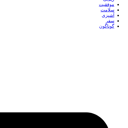
موفقیت
سلامت
آشپزی
سفر
گوناگون