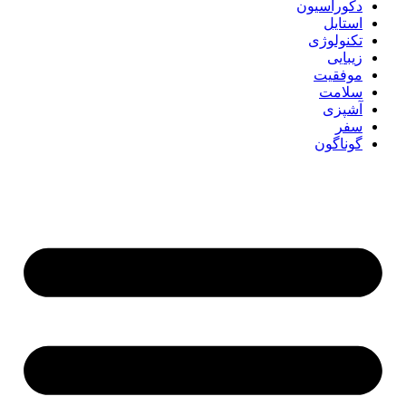
دکوراسیون
استایل
تکنولوژی
زیبایی
موفقیت
سلامت
آشپزی
سفر
گوناگون