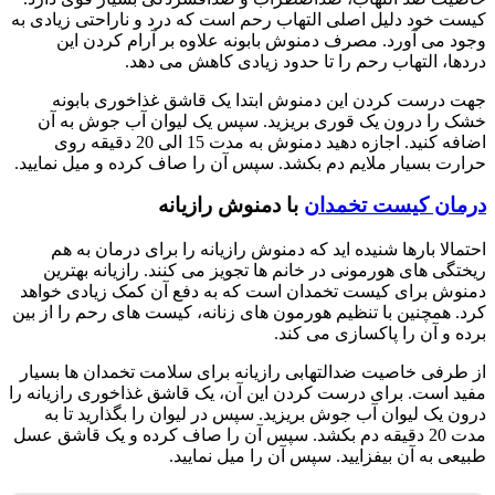
کیست خود دلیل اصلی التهاب رحم است که درد و ناراحتی زیادی به
وجود می آورد. مصرف دمنوش بابونه علاوه بر آرام کردن این
دردها، التهاب رحم را تا حدود زیادی کاهش می دهد.
جهت درست کردن این دمنوش ابتدا یک قاشق غذاخوری بابونه
خشک را درون یک قوری بریزید. سپس یک لیوان آب جوش به آن
اضافه کنید. اجازه دهید دمنوش به مدت 15 الی 20 دقیقه روی
حرارت بسیار ملایم دم بکشد. سپس آن را صاف کرده و میل نمایید.
درمان کیست تخمدان
با دمنوش رازیانه
احتمالا بارها شنیده اید که دمنوش رازیانه را برای درمان به هم
ریختگی های هورمونی در خانم ها تجویز می کنند. رازیانه بهترین
دمنوش برای کیست تخمدان است که به دفع آن کمک زیادی خواهد
کرد. همچنین با تنظیم هورمون های زنانه، کیست های رحم را از بین
برده و آن را پاکسازی می کند.
از طرفی خاصیت ضدالتهابی رازیانه برای سلامت تخمدان ها بسیار
مفید است. برای درست کردن این آن، یک قاشق غذاخوری رازیانه را
درون یک لیوان آب جوش بریزید. سپس در لیوان را بگذارید تا به
مدت 20 دقیقه دم بکشد. سپس آن را صاف کرده و یک قاشق عسل
طبیعی به آن بیفزایید. سپس آن را میل نمایید.