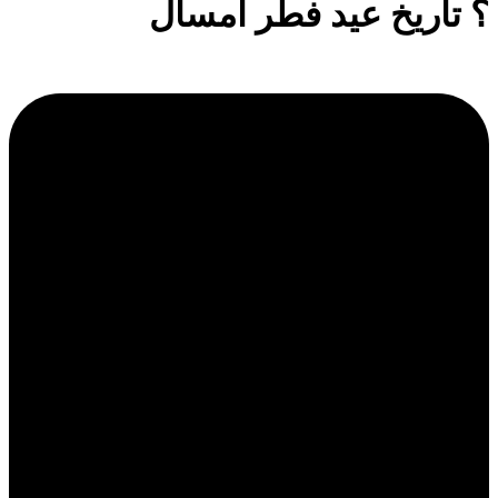
؟ تاریخ عید فطر امسال