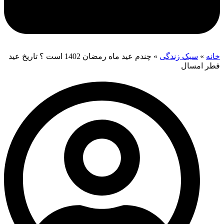
خانه
»
سبک زندگی
»
چندم عید ماه رمضان 1402 است ؟ تاریخ عید
فطر امسال