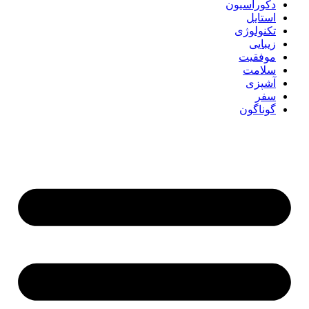
دکوراسیون
استایل
تکنولوژی
زیبایی
موفقیت
سلامت
آشپزی
سفر
گوناگون