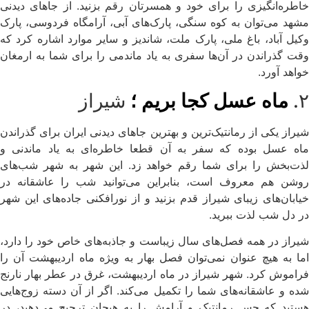
خاطره‌انگیزی را برای خود و همسرتان رقم بزنید. از جاهای دیدنی
مشهد می‌توان به کوه سنگی، پارک‌های آبی، آرامگاه فردوسی، پارک
وکیل آباد، باغ ملی، پارک ملت، شاندیز و سایر موارد اشاره کرد که
وقت گذراندن در آن‌ها سفری به یاد ماندمی را برای شما به ارمغان
خواهد آورد.
۲.
ماه عسل کجا بریم ؛
شیراز
شیراز یکی از رمانتیک‌ترین و بهترین جاهای دیدنی ایران برای گذراندن
ماه عسل بوده که سفر به آن قطعا خاطره‌ای به یاد ماندنی و
لذت‌بخش را برای شما رقم خواهد زد. این شهر به شهر شب‌های
روشن هم معروف است، بنابراین می‌توانید شب را عاشقانه در
خیابان‌های زیبای شیراز قدم بزنید و از نورافکنی جاده‌های این شهر
در دل شب لذت ببرید.
شیراز در همه فصل‌های سال زیباست و جاذبه‌های خاص خود را دارد،
اما به هیچ عنوان نمی‌توان فصل بهار به ویژه ماه اردیبهشت آن را
فراموش کرد. شهر شیراز در ماه اردیبهشت، غرق در عطر بهار نارنج
شده و عاشقانه‌های شما را تکمیل می‌کند. اگر از آن دسته زوج‌هایی
هستید که حس رمانتیک و آرامش را به هیجان ترجیح می‌دهید، در