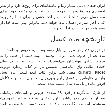
ایران جاهای دیدنی بسیار زیبا و عاشقانه‌ای برای زوج‌ها دارد و از نظر
اقتصادی هم مقرون به صرفه است. انتخاب یک مقصد خوب برای
ماه عسل می‌تواند لحظات ناب و لذت‌بخشی را برای شما رقم بزند
که تا آخر عمر در ذهنتان ثبت خواهد شد، بنابراین بهتر است قبل از
سفر همه جوانب را در نظر بگیرید.
تاریخچه ماه عسل
در دوران قدیم در سرزمین بابل رسم بود، تازه عروس و داماد تا ۱
ماه بعد از عروسی‌شان نوعی نوشیدنی تهیه شده از عسل را به
میمنت شادی پیوندشان می‌نوشیدند. جالب است بدانید، در سال
۱۵۵۲ میلادی واژه ماه‌عسل نخستین بار در کتاب ریچارد هولوت
Richard Huloet معنی شد. دراین کتاب آمده است؛ ماه عسل
واژه‌ای کنایه‌آمیز از عشق جاری و بی‌پایان همسران است و به تکامل
قرص ماه در یک ماه سال تشبیه شده است.
از طرفی می‌گویند در قرن ۱۹ میلادی عروس و داماد‌های بریتانیایی
بعد از مراسم ازدواج‌شان عازم سفری به نام « تور عروسی»
می‌شدند. این سفر گاهی به اتفاق خانواده‌ یا دوستان عروس و داماد