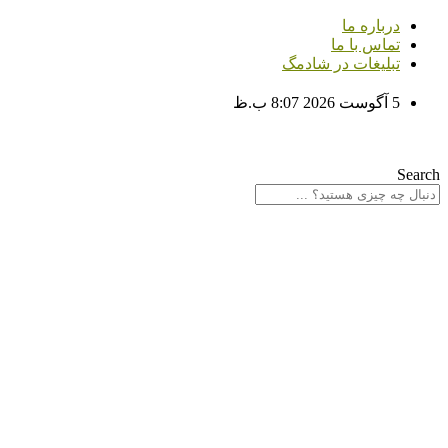
پرش
درباره ما
به
تماس با ما
محتوا
تبلیغات در شادمگ
5 آگوست 2026 8:07 ب.ظ
Search