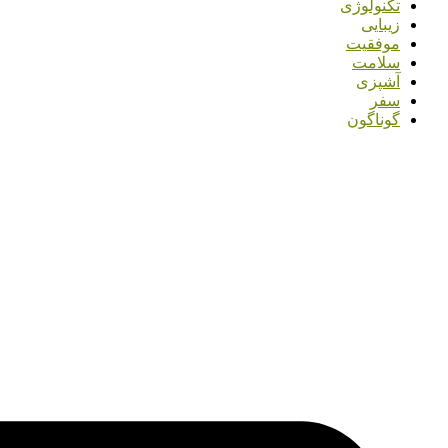
تکنولوژی
زیبایی
موفقیت
سلامت
آشپزی
سفر
گوناگون