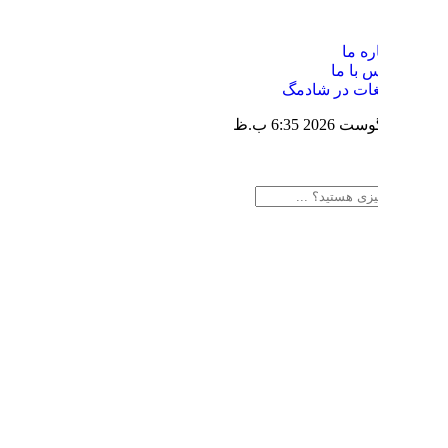
ره ما
 با ما
یغات در شادمگ