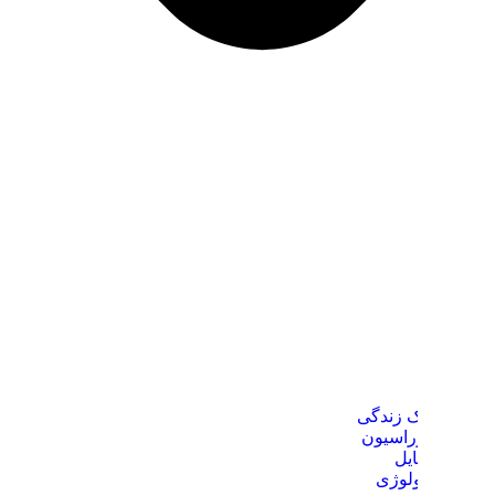
 زندگی
راسیون
یل
ولوژی