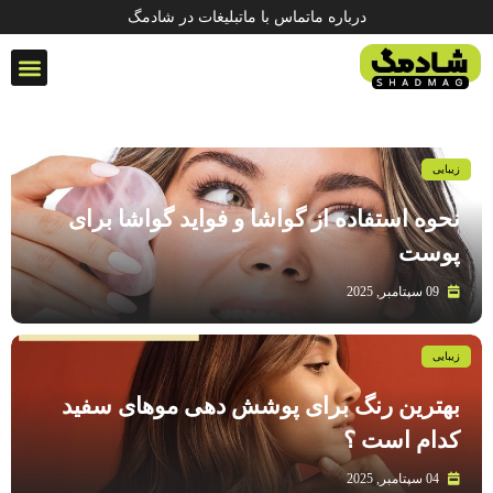
درباره ما
تماس با ما
تبلیغات در شادمگ
سبک زند
زیبایی
نحوه استفاده از گواشا و فواید گواشا برای
پوست
09 سپتامبر, 2025
زیبایی
بهترین رنگ برای پوشش دهی موهای سفید
کدام است ؟
04 سپتامبر, 2025