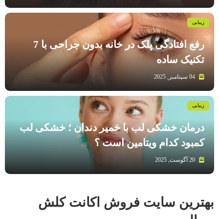
زیبایی
رفع افتادگی پلک در خانه بدون جراحی با 7
تکنیک ساده
04 سپتامبر, 2025
زیبایی
درمان خشکی لب با خمیر دندان ؛ خشکی لب
کمبود کدام ویتامین است ؟
20 آگوست, 2025
بهترین سایت فروش اکانت کلش