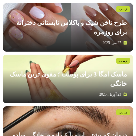
زیبایی
طرح ناخن شیک و باکلاس تابستانی دخترانه
برای روزمره
27 می, 2025
زیبایی
ماسک امگا 3 برای پوست ؛ مقوی ترین ماسک
خانگی
23 آوریل, 2025
زیبایی
درمان کم پشتی ابرو با 6 ماده ی خانگی ساده