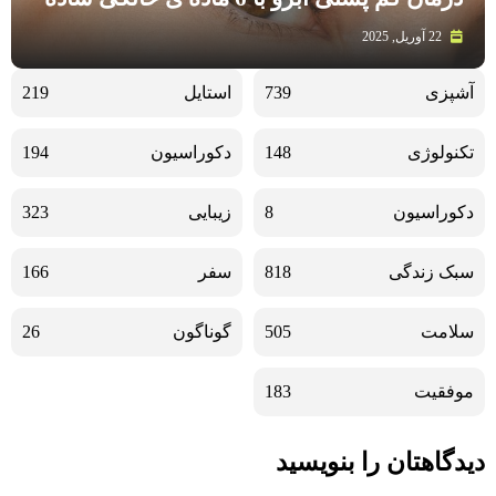
22 آوریل, 2025
آشپزی
739
استایل
219
تکنولوژی
148
دکوراسیون
194
دکوراسیون
8
زیبایی
323
سبک زندگی
818
سفر
166
سلامت
505
گوناگون
26
موفقیت
183
دیدگاهتان را بنویسید