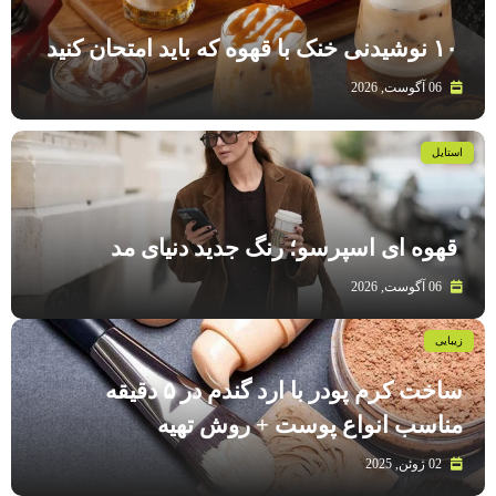
۱۰ نوشیدنی خنک با قهوه که باید امتحان کنید
06 آگوست, 2026
استایل
قهوه‌ ای اسپرسو؛ رنگ جدید دنیای مد
06 آگوست, 2026
زیبایی
ساخت کرم پودر با ارد گندم در ۵ دقیقه
مناسب انواع پوست‌ + روش تهیه
02 ژوئن, 2025