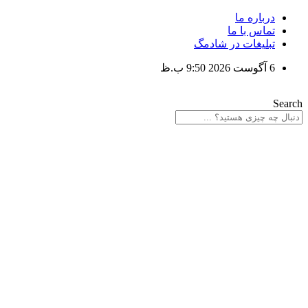
پرش
درباره ما
به
تماس با ما
محتوا
تبلیغات در شادمگ
6 آگوست 2026 9:50 ب.ظ
Search