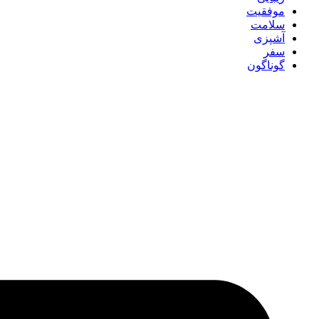
موفقیت
سلامت
آشپزی
سفر
گوناگون