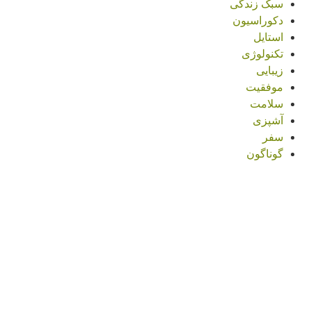
سبک زندگی
دکوراسیون
استایل
تکنولوژی
زیبایی
موفقیت
سلامت
آشپزی
سفر
گوناگون