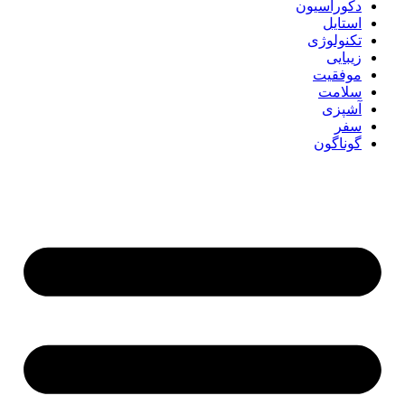
دکوراسیون
استایل
تکنولوژی
زیبایی
موفقیت
سلامت
آشپزی
سفر
گوناگون