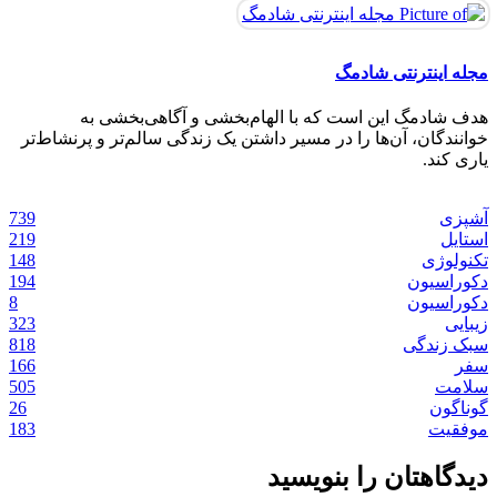
مجله اینترنتی شادمگ
هدف شادمگ این است که با الهام‌بخشی و آگاهی‌بخشی به
خوانندگان، آن‌ها را در مسیر داشتن یک زندگی سالم‌تر و پرنشاط‌تر
ماسک امگا 3 برای پوست ؛ مقوی ترین ماسک
ساخت کرم پودر با ارد گندم در ۵ دقیقه مناسب
طرح ناخن شیک و باکلاس تابستانی دخترانه برای
یاری کند.
۱۰ نوشیدنی خنک با قهوه که باید امتحان کنید
خانگی
روزمره
درمان کم پشتی ابرو با 6 ماده ی خانگی ساده
انواع پوست‌ + روش تهیه
قهوه‌ ای اسپرسو؛ رنگ جدید دنیای مد
06 آگوست, 2026
06 آگوست, 2026
02 ژوئن, 2025
27 می, 2025
23 آوریل, 2025
22 آوریل, 2025
739
آشپزی
زیبایی
زیبایی
زیبایی
زیبایی
آشپزی
استایل
219
استایل
148
تکنولوژی
194
دکوراسیون
8
دکوراسیون
323
زیبایی
818
سبک زندگی
166
سفر
505
سلامت
26
گوناگون
183
موفقیت
دیدگاهتان را بنویسید