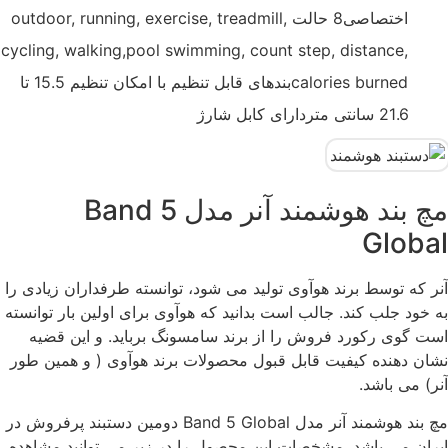
اختصاصی8 حالت outdoor, running, exercise, treadmill,
cycling, walking,pool swimming, count step, distance,
calories burnedبندهای قابل تنظیم با امکان تنظیم 15.5 تا
21.6 سانتی متردارای کابل شارژ
مچ بند هوشمند آنر مدل Band 5
Global
آنر که توسط برند هوآوی تولید می شود، توانسته طرفداران زیادی را
به خود جلب کند. جالب است بدانید که هوآوی برای اولین بار توانسته
است گوی رکورد فروش را از برند سامسونگ برباید. و این قضیه
نشان دهنده کیفیت قابل قبول محصولات برند هوآوی ( و همین طور
آنر) می باشد.
مچ بند هوشمند آنر مدل Band 5 Global دومین دستبند پرفروش در
ایران می باشد. مشخصات این محصول را در زیر می توانید مشاهده