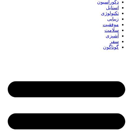
دکوراسیون
استایل
تکنولوژی
زیبایی
موفقیت
سلامت
آشپزی
سفر
گوناگون