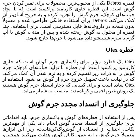
قطره Debrox یکی از محبوب‌ترین محصولات برای تمیز کردن جرم
گوش است. این قطره حاوی کاربامید پراکسید است که با ایجاد
حباب‌های کوچک، جرم گوش را تجزیه کرده و به خروج آسان‌تر آن
کمک می‌کند. Debrox برای استفاده خانگی طراحی شده و معمولاً
بدون نسخه در داروخانه‌ها قابل دسترسی است. برای استفاده، چند
قطره از محلول به گوش ریخته شده و پس از مدتی، گوش با آب
گرم یا سرم شستشو داده می‌شود تا جرم‌ها خارج شوند.
قطره Otex
Otex یک قطره مؤثر برای پاکسازی جرم گوش است که حاوی
کاربامید پراکسید است. این قطره با تولید حباب‌های کوچک، جرم
گوش را به ذرات ریز تقسیم کرده و به نرم شدن آن کمک می‌کند،
که در نهایت باعث تسهیل خروج جرم از گوش می‌شود. استفاده از
Otex ساده است و برای کسانی که دچار انسداد جرم گوش هستند،
یک روش غیرتهاجمی و کوتاه‌مدت مناسب به شمار می‌آید.
جلوگیری از انسداد مجدد جرم گوش
پس از استفاده از قطره‌های گوش و پاکسازی جرم، باید اقداماتی
برای جلوگیری از انسداد مجدد گوش انجام داد. یکی از مهم‌ترین
نکات، اجتناب از استفاده از گوش‌پاک‌کن‌هاست، زیرا این ابزارها
معمولاً جرم گوش را به عمق کانال گوش هدایت می‌کنند. همچنین،