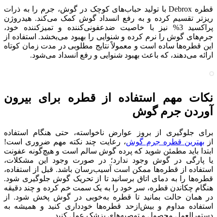
قطره Debrox با تولید حباب‌های کوچک در گوش، جرم را به ذرات
ریزتر تقسیم کرده و به رفع انسداد گوش کمک می‌کند. هیدروژن
پراکسید 3% نیز با خاصیت ضدعفونی‌کننده و تمیزکننده خود،
جرم‌های گوش را نرم کرده و شنوایی را بهبود می‌بخشد. استفاده از
این قطره‌ها ساده است و معمولاً نتایج مطلوبی در مدت زمان کوتاه
ارائه می‌دهند، که باعث بهبود شنوایی و رفع انسداد می‌شود.
نکات مهم استفاده از قطره برای بیرون
آوردن جرم گوش
برای جلوگیری از بروز عوارض ناخواسته، حتی هنگام استفاده
از
بهترین قطره‌ جرم گوش
، رعایت چند نکته مهم ضروری است!
ابتدا باید مطمئن شوید که پرده گوش سالم است و هیچ‌گونه عفونت
یا پارگی در گوش وجود ندارد؛ در صورت وجود این مشکلات،
استفاده از قطره‌ها ممکن است آسیب‌رسان باشد. قبل از استفاده،
قطره‌ها را به دمای اتاق برسانید تا از تحریک گوش جلوگیری شود.
هنگام چکاندن قطره، سر خود را به یک سمت خم کرده و چند دقیقه
در همان حالت بمانید تا قطره به‌خوبی در گوش پخش شود. از
استفاده مداوم و بیش‌ازحد قطره‌ها خودداری کنید و همیشه به
دستورالعمل محصول و توصیه‌های پزشک عمل کنید.