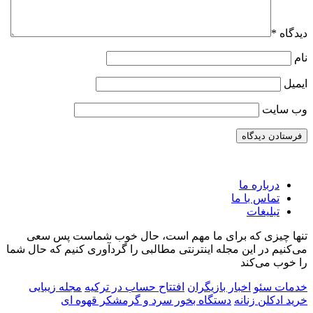
دیدگاه
*
نام
ایمیل
وب‌ سایت
درباره ما
تماس با ما
تبلیغات
تنها چیزی که برای ما مهم است، حال خوب شماست پس سعی
می‌کنیم در این مجله اینترنتی مطالبی را گردآوری کنیم که حال شما
را خوب می‌کند
6 غذای پلویی برای سرماخوردگی که بدنتو قوی و
روش درست کردن ترشی آلبالو به 3 روش خاص و
خوشمزه
سرحال می کنه
خدمات سئو
اخبار بازیگران
افتتاح حساب در ترکیه
مجله زیبایی
خرید ادکلن زنانه
دستگاه بخور سرد و گرم
شکر قهوه ای
25 می, 2024
11 ژوئن, 2025