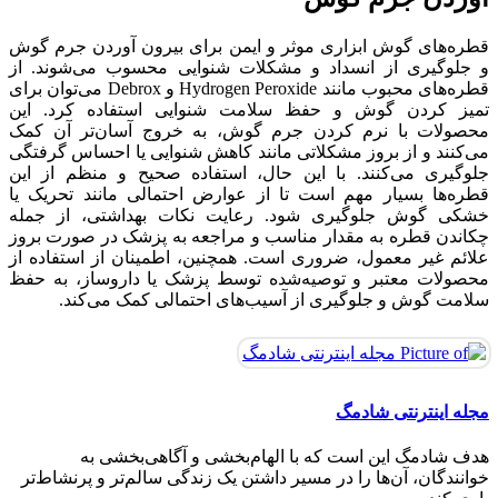
قطره‌های گوش ابزاری موثر و ایمن برای بیرون آوردن جرم گوش
و جلوگیری از انسداد و مشکلات شنوایی محسوب می‌شوند. از
قطره‌های محبوب مانند Hydrogen Peroxide و Debrox می‌توان برای
تمیز کردن گوش و حفظ سلامت شنوایی استفاده کرد. این
محصولات با نرم کردن جرم گوش، به خروج آسان‌تر آن کمک
می‌کنند و از بروز مشکلاتی مانند کاهش شنوایی یا احساس گرفتگی
جلوگیری می‌کنند. با این حال، استفاده صحیح و منظم از این
قطره‌ها بسیار مهم است تا از عوارض احتمالی مانند تحریک یا
خشکی گوش جلوگیری شود. رعایت نکات بهداشتی، از جمله
چکاندن قطره به مقدار مناسب و مراجعه به پزشک در صورت بروز
علائم غیر معمول، ضروری است. همچنین، اطمینان از استفاده از
محصولات معتبر و توصیه‌شده توسط پزشک یا داروساز، به حفظ
سلامت گوش و جلوگیری از آسیب‌های احتمالی کمک می‌کند.
مجله اینترنتی شادمگ
هدف شادمگ این است که با الهام‌بخشی و آگاهی‌بخشی به
خوانندگان، آن‌ها را در مسیر داشتن یک زندگی سالم‌تر و پرنشاط‌تر
ماسک امگا 3 برای پوست ؛ مقوی ترین ماسک
ساخت کرم پودر با ارد گندم در ۵ دقیقه مناسب
طرح ناخن شیک و باکلاس تابستانی دخترانه برای