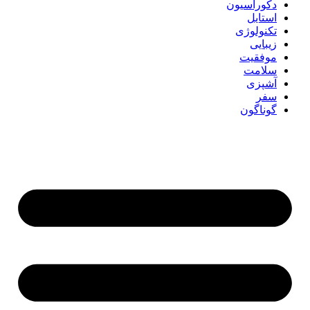
دکوراسیون
استایل
تکنولوژی
زیبایی
موفقیت
سلامت
آشپزی
سفر
گوناگون