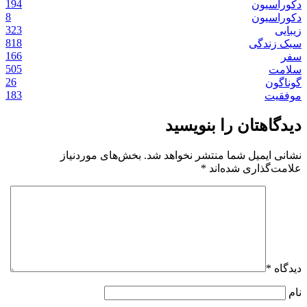
194
دکوراسیون
8
دکوراسیون
323
زیبایی
818
سبک زندگی
166
سفر
505
سلامت
26
گوناگون
183
موفقیت
دیدگاهتان را بنویسید
نشانی ایمیل شما منتشر نخواهد شد.
بخش‌های موردنیاز
علامت‌گذاری شده‌اند
*
دیدگاه
*
نام