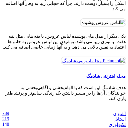
اسکی را بسیار دوست دارند. چرا که حجابی زیبا به وقار آنها اضافه
می کند.
یکی دیگر از مدل های پوشیده لباس عروس، با یقه هایی مثل یقه
هفت، با توری زیبا می باشد. پوشیدن این لباس عروس به خانم ها
اعتماد به نفس بالایی می دهد. و به آنها زیبایی خاصی اضافه می کند.
مجله اینترنتی شادمگ
هدف شادمگ این است که با الهام‌بخشی و آگاهی‌بخشی به
خوانندگان، آن‌ها را در مسیر داشتن یک زندگی سالم‌تر و پرنشاط‌تر
ماسک امگا 3 برای پوست ؛ مقوی ترین ماسک
ساخت کرم پودر با ارد گندم در ۵ دقیقه مناسب
طرح ناخن شیک و باکلاس تابستانی دخترانه برای
یاری کند.
۱۰ نوشیدنی خنک با قهوه که باید امتحان کنید
خانگی
روزمره
درمان کم پشتی ابرو با 6 ماده ی خانگی ساده
انواع پوست‌ + روش تهیه
قهوه‌ ای اسپرسو؛ رنگ جدید دنیای مد
06 آگوست, 2026
06 آگوست, 2026
02 ژوئن, 2025
27 می, 2025
23 آوریل, 2025
22 آوریل, 2025
739
آشپزی
زیبایی
زیبایی
زیبایی
زیبایی
آشپزی
استایل
219
استایل
148
تکنولوژی