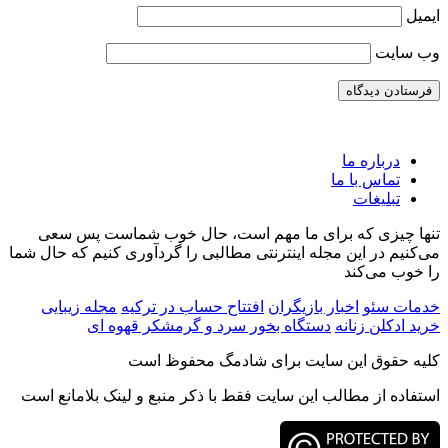
ایمیل
وب‌ سایت
درباره ما
تماس با ما
تبلیغات
تنها چیزی که برای ما مهم است، حال خوب شماست پس سعی
می‌کنیم در این مجله اینترنتی مطالبی را گردآوری کنیم که حال شما
را خوب می‌کند
6 روش پخت کینوا ؛ بهترین جایگزین برای برنج
خواص دمنوش به برای سلامتی ؛ درمان 100 درد
خدمات سئو
اخبار بازیگران
افتتاح حساب در ترکیه
مجله زیبایی
خرید ادکلن زنانه
دستگاه بخور سرد و گرم
شکر قهوه ای
15 اکتبر, 2023
05 ژانویه, 2025
آشپزی
سلامت
کلیه حقوق این سایت برای شادمگ محفوظ است
استفاده از مطالب این سایت فقط با ذکر منبع و لینک بلامانع است