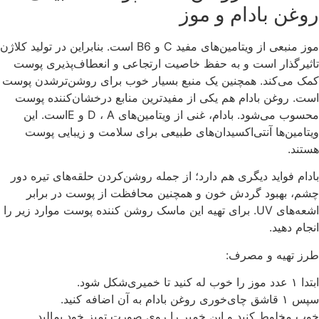
روغن بادام و موز
موز منبعی از ویتامین‌های مفید C و B6 است. بنابراین در تولید کلاژن
تاثیرگذار است و به حفظ خاصیت ارتجاعی و انعطاف‌پذیری پوست
کمک می‌کند. همچنین یک منبع بسیار خوب برای روشن‌‌ترشدن پوست
است. روغن بادام هم یکی از مفیدترین منابع درخشان‌کننده پوست
محسوب می‌شود. بادام، غنی از ویتامین‌های D ، A و Eاست. این
ویتامین‌ها آنتی‌اکسیدان‌های طبیعی برای سلامت و زیبایی پوست
هستند.
بادام فواید دیگری هم دارد؛ از جمله روشن‌کردن حلقه‌های تیره دور
چشم، بهبود گردش خون و همچنین محافظت از پوست در برابر
اشعه‌های UV. برای تهیه این ماسک روشن کننده پوست موارد زیر را
انجام دهید.
طرز تهیه و مصرف:
ابتدا ۱ عدد موز را خوب له کنید تا خمیری‌شکل شود.
سپس ۱ قاشق چای‌خوری روغن بادام به آن اضافه کنید.
خوب مخلوط کنید و این خمیر را روی صورت تمیز خود بمالید.