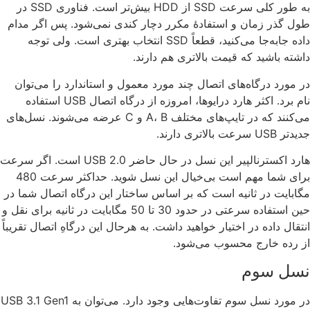
به طور کلی سرعت SSD از HDD‌ بیش‌تر است. فناوری SSD در
طول گذر زمان و استفادۀ مکرر دچار کندی نمی‌شود. پس اگر مدام
داده جابه‌جا می‌کنید، قطعاً SSD انتخاب بهتری است. ولی توجه
داشته باشید که قیمت بالاتری هم دارند.
در مورد درگاه‌های اتصال چند مورد معمول و استاندارد را می‌توان
نام برد. اکثر هارد درایوها، امروزه از درگاه اتصال USB استفاده
می‌کنند که در تایپ‌های مختلف A، B و C عرضه می‌شوند. نسل‌های
جدیدتر USB سرعت بالاتری دارند.
هارد اکسترنالپیر این نسل در حال حاضر USB 2.0 است. اگر سرعت
برای شما مهم است بی‌خیال این نسل شوید. حداکثر سرعت 480
مگابایت در ثانیه است که بر اساس ساختار این درگاه اتصال شما در
حین استفاده سرعتی در حدود 30 تا 50 مگابایت در ثانیه برای نقل و
انتقال داده در اختیار خواهید داشت. به هرحال این درگاهِ اتصال تقریباً
از رده خارج محسوب می‌شود.
نسل سوم
در مورد نسل سوم تفاوت‌هایی وجود دارد. می‌توان به USB 3.1 Gen1