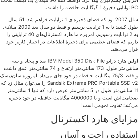
افزایش چشم‌گیری پیدا کرد. اواسط دهۀ 90 میلادی یک دیسک سخت
PC توانایی ذخیرۀ 1 گیگابایت حافظه را داشت.
سال 2007 بود که فضای ذخیره‌ای 1 ترابایت فراهم شد. 51 سال
طول کشید تا به 1 ترابایت برسیم و فقط دو سال بعد 2009 میلادی
به 2 ترابایت رسیدیم. امروزه ما هارد اکسترنال‌های 40 ترابایتی را
داریم که فضای عظیمی برای ذخیرۀ اطلاعات در اختیار کاربر خود
قرار می‌دهند.
اولین هارد درایو IBM Model 350 Disk File صد و پنجاه و سه
سانتی‌متر طول، 173 سانتی‌متر ارتفاع و 74 سانتی‌متر عمق داشت
و فقط 75/3 مگابایت حافظه در خود جای می‌داد. امروزه سان‌دیسک
Sandsik Extreme PRO Portable SSD v2 را می‌توان مثال زد که
11 سانتی‌متر طول در 5 سانتی‌متر عرض دارد که تنها 1 سانتی‌متر
ضخامت‌اش است و تا 4000000 مگابایت حافظه در خود ذخیره
می‌کند؛ تفاوت نجومی است!
مزایای هارد اکسترنال
استفاده راحت و آسان