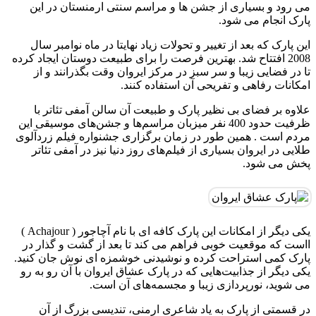
می رود و بسیاری از جشن‌ ها و مراسم سنتی ارمنستان در این
پارک انجام می شود.
این پارک که بعد از تغییر و تحولات زیاد نهایتا در ماه نوامبر سال
2008 افتتاح شد. بهترین فرصت را برای طبیعت دوستان ایجاد کرده
تا در فضایی زیبا و سر سبز در مرکز ایروان وقت بگذرانند و از
امکانات رفاهی و تفریحی آن استفاده کنند.
علاوه بر فضای بی نظیر پارک و طبیعت آن سالن آمفی تئاتر با
ظرفیت حدود 400 نفر میزبان مراسم‌ها و جشن‌های موسیقی این
مردم است . همین طور در زمان برگزاری جشنواره فیلم زردآلوی
طلایی در ایروان بسیاری از فیلم‌های روز دنیا نیز در آمفی تئاتر
پخش می شود.
یکی دیگر از امکانات این پارک کافه ای با نام آچاجور ( Achajour )
ااست که موقعیت خوبی فراهم می کند تا بعد از گشت و گذار در
پارک کمی استراحت کرده و نوشیدنی خوشمزه ای نوش جان کنید.
یکی دیگر از جذابیت‌هایی که در پارک عشاق ایروان با آن رو به رو
می شوید، نورپردازی زیبا و مجسمه‌های آن است.
در قسمتی از پارک به یاد شاعری ارمنی، تندیسی بزرگ از آن