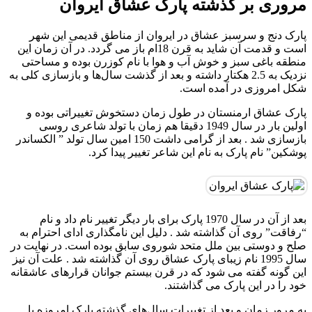
مروری بر گذشته پارک عشاق ایروان
پارک دنج و سرسبز عشاق در ایروان از مناطق قدیمی این شهر
است و قدمت آن شاید به قرن 18ام باز می گردد. در آن زمان این
منطقه باغی سبز و خوش آب و هوا با نام کوزرن بوده و مساحتی
نزدیک به 2.5 هکتار داشته و بعد از گذشت سال‌ها و بازسازی کلی به
شکل امروزی در آمده است.
پارک عشاق ارمنستان در طول زمان دستخوش تغییراتی بوده و
اولین بار در سال 1949 دقیقا هم زمان با تولد شاعری روسی
بازسازی شد . بعد از گرامی داشت 150 امین سال تولد ” الكساندر
پوشكین” نام پارک به نام این شاعر تغییر پیدا کرد.
بعد از آن در سال 1970 پارک برای بار دیگر تغییر نام داد و نام
“رفاقت” روی آن گذاشته شد . دلیل این نامگذاری ادای احترام به
صلح و دوستی بین ملل متحد شوروی سابق بوده است. در نهایت در
سال 1995 نام زیبای پارک عشاق روی آن گذاشته شد . علت آن نیز
این گونه گفته می شود که در قرن بیستم جوانان قرارهای عاشقانه
خود را در این پارک می گذاشتند.
به مرور زمان و بعد از تغییرات سال‌های گذشته پارک امروزه با