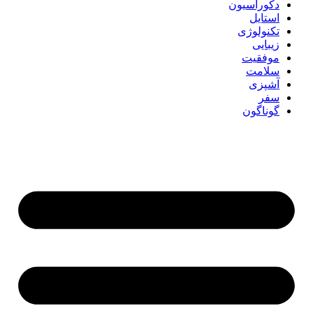
دکوراسیون
استایل
تکنولوژی
زیبایی
موفقیت
سلامت
آشپزی
سفر
گوناگون