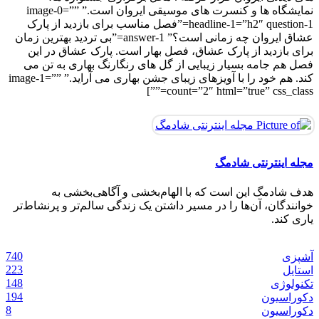
نمایشگاه ها و کنسرت های موسیقی ایروان است.” image-0=””
headline-1=”h2″ question-1=”فصل مناسب برای بازدید از پارک
عشاق ایروان چه زمانی است؟” answer-1=”بی تردید بهترین زمان
برای بازدید از پارک عشاق، فصل بهار است. پارک عشاق در این
فصل هم جامه بسیار زیبایی از گل های رنگارنگ بهاری به تن می
کند. هم خود را با آویزهای زیبای جشن بهاری می آراید.” image-1=””
count=”2″ html=”true” css_class=””]
مجله اینترنتی شادمگ
هدف شادمگ این است که با الهام‌بخشی و آگاهی‌بخشی به
خوانندگان، آن‌ها را در مسیر داشتن یک زندگی سالم‌تر و پرنشاط‌تر
ماسک امگا 3 برای پوست ؛ مقوی ترین ماسک
ساخت کرم پودر با ارد گندم در ۵ دقیقه مناسب
طرح ناخن شیک و باکلاس تابستانی دخترانه برای
اصلی ترین عامل زوال عقل مشخص شد: کمبود
وقتی Swisse از زنان می‌خواهد دیگر دردهایشان را
یاری کند.
خانگی
روزمره
پنهان نکنند
منیزیم در بدن !
درمان کم پشتی ابرو با 6 ماده ی خانگی ساده
انواع پوست‌ + روش تهیه
10 آگوست, 2026
10 آگوست, 2026
02 ژوئن, 2025
27 می, 2025
23 آوریل, 2025
22 آوریل, 2025
740
آشپزی
زیبایی
زیبایی
زیبایی
زیبایی
سلامت
سبک زندگی
223
استایل
148
تکنولوژی
194
دکوراسیون
8
دکوراسیون