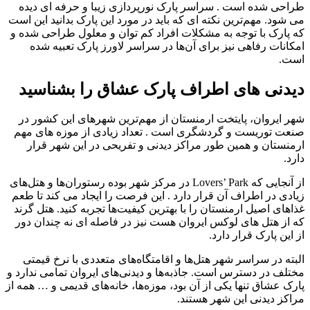
طراحی شده است . سراسر پارک نورپردازی زیبا و حرفه ای دیده
می شود. مهم‌ترین نکته ای که باید در مورد این پارک بدانید این است
که پارک با توجه به مشکلات افراد کم توان و معلول طراحی شده و
امکانات رفاهی نیز برای آن‌ها در سراسر لاورز پارک تعبیه شده
است.
دیدنی‌ های اطراف پارک عشاق را بشناسید
شهر ایروان، پایتخت ارمنستان از مهم‌ترین شهر‌های این کشور در
صنعت توریست و گردشگری است . تعداد زیادی از موزه‌ های مهم
ارمنستان و همین طور مراکز دیدنی و تفریحی در این شهر قرار
دارد.
از آنجایی که Lovers’ Park در مرکز شهر بوده رستوران‌ها و هتل‌های
زیادی در اطراف آن قرار دارد . این فرصت را ایجاد می کند تا طعم
غذاهای اصیل ارمنستان را با بهترین کیفیت‌ها تجربه کنید. هتل گرند
که از هتل‌ های لوکس ایروان هست نیز در فاصله ای نه چندان دور
از این پارک قرار دارد.
البته در سراسر شهر هتل‌ها و اقامتگاه‌های متعددی با نرخ قیمتی
مختلف در دسترس است. جاذبه‌ها و دیدنی‌های ایروان تمامی ندارد و
پارک عشاق تنها یکی از آن بود، موزه‌ها، خانه‌های قدیمی و … همه از
مراکز دیدنی این شهر هستند.