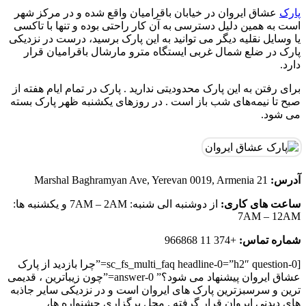
پارک
عشاق ایروان در خیابان باقرامیان واقع شده و در مرکز شهر
است به همین دلیل دسترسی به آن کار راحتی بوده و تنها با تاکسی
یا وسایل نقلیه دیگر می توانید به این پارک برسید، درست در نزدیکی
پارک در ضلع شمال غربی ایستگاه مترو مارشال باقرامیان قرار
دارد.
برای رفتن به این پارک محدودیتی ندارید . پارک در تمام ایام هفته از
صبح تا نیمه‌های شب باز است . در روزهای یکشنبه ظهر پارک بسته
می شود.
آدرس:
21 Marshal Baghramyan Ave, Yerevan 0019, Armenia
ساعت های کاری:
از دوشنبه الی شنبه: 7AM – 2AM و یکشنبه ها:
7AM – 12AM
شماره تماس:
+374 11 966868
[sc_fs_multi_faq headline-0=”h2″ question-0=”چرا بازدید از پارک
عشاق ایروان پیشنهاد می شود؟” answer-0=”چون زیباترین ، قدیمی
ترین و سرسبزترین پارک های ایروان است و در نزدیکی سایر جاذبه
های دیدنی ایروان قرار گرفته . محل برگزاری جشنواره ها،