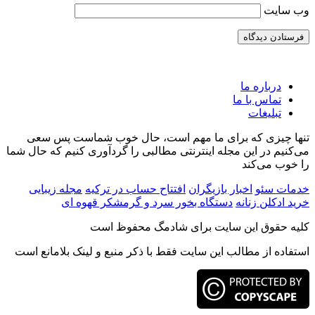
وب‌ سایت
درباره ما
تماس با ما
تبلیغات
تنها چیزی که برای ما مهم است، حال خوب شماست پس سعی
می‌کنیم در این مجله اینترنتی مطالبی را گردآوری کنیم که حال شما
را خوب می‌کند
یک سبزه عید جاودانه درست کن ؛ مراحل کاشت
روش های اضطراری مسدود کردن کارت بانکی با 7
روش
سه مدل سبزه عید هسته نارنج
خدمات سئو
اخبار بازیگران
افتتاح حساب در ترکیه
مجله زیبایی
خرید ادکلن زنانه
دستگاه بخور سرد و گرم
شکر قهوه ای
17 فوریه, 2024
13 دسامبر, 2021
سبک زندگی
سبک زندگی
کلیه حقوق این سایت برای شادمگ محفوظ است
استفاده از مطالب این سایت فقط با ذکر منبع و لینک بلامانع است