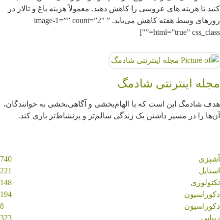
کنید تا هزینه‌ های عروسی را کاهش دهید. معمولاً هزینه باغ و تالار در
روزهای وسط هفته کاهش می‌یابد. ” image-1=”” count=”2″
html=”true” css_class=””]
مجله اینترنتی شادمگ
هدف شادمگ این است که با الهام‌بخشی و آگاهی‌بخشی به خوانندگان،
طرح ناخن شیک و باکلاس تابستانی دخترانه برای
ساخت کرم پودر با ارد گندم در ۵ دقیقه مناسب انواع
آن‌ها را در مسیر داشتن یک زندگی سالم‌تر و پرنشاط‌تر یاری کند.
روزمره
ماسک امگا 3 برای پوست ؛ مقوی ترین ماسک خانگی
پوست‌ + روش تهیه
درمان کم پشتی ابرو با 6 ماده ی خانگی ساده
تنک‌ تاپ؛ ترند عجیب تابستان 2026
طرز تهیه ماست و خیار ترکیه‌ ای؛ خنک و خوش‌عطر
09 آگوست, 2026
09 آگوست, 2026
02 ژوئن, 2025
27 می, 2025
23 آوریل, 2025
22 آوریل, 2025
زیبایی
زیبایی
زیبایی
زیبایی
آشپزی
استایل
آشپزی
740
استایل
221
تکنولوژی
148
دکوراسیون
194
دکوراسیون
8
زیبایی
323