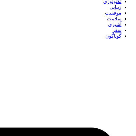
تکنولوژی
زیبایی
موفقیت
سلامت
آشپزی
سفر
گوناگون