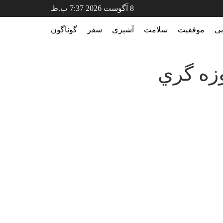
8 آگوست 2026 7:37 ب.ظ
موفقیت
سلامت
آشپزی
سفر
گوناگون
ه گري