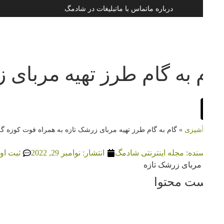
درباره ما
تماس با ما
تبلیغات در شادمگ
فتادگی پلک در خانه بدون جراحی با 7 تکنیک ساده
 استفاده از گواشا و فواید گواشا برای پوست
رین رنگ برای پوشش دهی موهای سفید کدام است ؟
ن خشکی لب با خمیر دندان ؛ خشکی لب کمبود کدام 
ی
ی
ی
ی
م به گام طرز تهیه مربای ز
آشپزی
»
گام به گام طرز تهیه مربای زرشک تازه به همراه فوت كوزه گري
یسنده:
مجله اینترنتی شادمگ
انتشار:
نوامبر 29, 2022
ثبت اولین 
ست محتوا