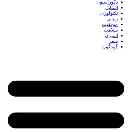
دکوراسیون
استایل
تکنولوژی
زیبایی
موفقیت
سلامت
آشپزی
سفر
گوناگون