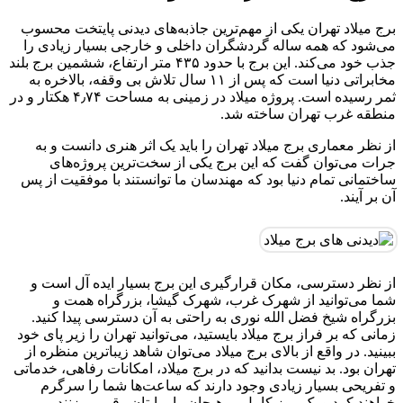
برج میلاد تهران یکی از مهم‌ترین جاذبه‌های دیدنی پایتخت محسوب
می‌شود که همه ساله گردشگران داخلی و خارجی بسیار زیادی را
جذب خود می‌کند. این برج با حدود ۴۳۵ متر ارتفاع، ششمین برج بلند
مخابراتی دنیا است که پس از ۱۱ سال تلاش بی وقفه، بالاخره به
ثمر رسیده است. پروژه میلاد در زمینی به مساحت ۴٫۷۴ هکتار و در
منطقه غرب تهران ساخته شد.
از نظر معماری برج میلاد تهران را باید یک اثر هنری دانست و به
جرات می‌توان گفت که این برج یکی از سخت‌ترین پروژه‌های
ساختمانی تمام دنیا بود که مهندسان ما توانستند با موفقیت از پس
آن بر آیند.
از نظر دسترسی، مکان قرارگیری این برج بسیار ایده آل است و
شما می‌توانید از شهرک غرب، شهرک گیشا، بزرگراه همت و
بزرگراه شیخ فضل الله نوری به راحتی به آن دسترسی پیدا کنید.
زمانی که بر فراز برج میلاد بایستید، می‌توانید تهران را زیر پای خود
ببینید. در واقع از بالای برج میلاد می‌توان شاهد زیباترین منظره از
تهران بود. بد نیست بدانید که در برج میلاد، امکانات رفاهی، خدماتی
و تفریحی بسیار زیادی وجود دارند که ساعت‌ها شما را سرگرم
خواهند کرد و یک روز کامل پر هیجان را برایتان رقم می‌زنند.