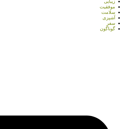
زیبایی
موفقیت
سلامت
آشپزی
سفر
گوناگون