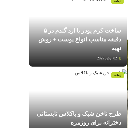
زیبایی
ساخت کرم پودر با ارد گندم در ۵
دقیقه مناسب انواع پوست‌ + روش
تهیه
02 ژوئن, 2025
زیبایی
طرح ناخن شیک و باکلاس تابستانی
دخترانه برای روزمره