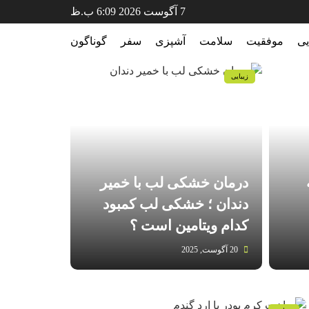
7 آگوست 2026 6:09 ب.ظ
یی
موفقیت
سلامت
آشپزی
سفر
گوناگون
زیبایی
درمان خشکی لب با خمیر
دندان ؛ خشکی لب کمبود
کدام ویتامین است ؟
20 آگوست, 2025