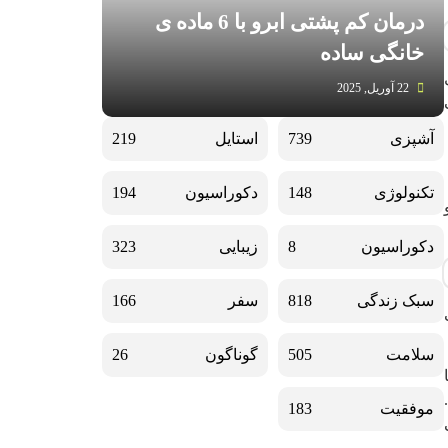
درمان کم پشتی ابرو با 6 ماده ی
خانگی ساده
22 آوریل, 2025
آشپزی
739
استایل
219
تکنولوژی
148
دکوراسیون
194
دکوراسیون
8
زیبایی
323
سبک زندگی
818
سفر
166
سلامت
505
گوناگون
26
موفقیت
183