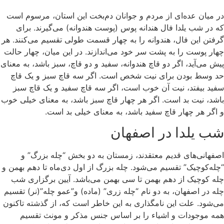
در میان عده‌ای از مردم و جوانان دم‌بخت این استان، مرسوم است
که در شب یلدا فال هندانه پوس (پوست هندوانه) می‌گیرند. برای
گرفتن این فال، هندوانه را به چهار قسمت طولی تقسیم می‌کنند. هر
چهار پوست را به پشت سر خود می‌اندازند. در این میان، چهار حالت
پیش می‌آید، اگر دو قاچ هندوانه، سفید و دو قاچ، سبز باشد، به معنای
حد وسط بودن برای نیت شخص است. اگر سه قاچ سبز و یک قاچ
سفید بیفتد، نیت آن خوب است، اگر سه قاچ سفید و یک قاچ سبز
باشد، نیت بد است. اگر هر چهار قاچ سبز باشد، به معنای خیلی خوب
و اگر هر چهار قاچ سفید باشد، به معنای خیلی بد است.
شب یلدا در اصفهان
اصفهانی‌های قدیم معتقدند، زمستان به دو بخش “چله بزرگ” و
“چله‌کوچیک” تقسیم می‌شود. چله بزرگ از اول دی‌ماه تا دهم بهمن و
چله کوچیک از دهم بهمن تا سی بهمن می‌باشد. آیین برگزاری شب
چله در اصفهان، به دو نام “چله زری” (ماده) و”عمو چله”(نر) تقسیم
می‌شود. علت این نامگذاری به این خاطر است که، از گذشته تاکنون
همه موجودات و اشیاء را بر اساس جنس مذکر و مونث تقسیم