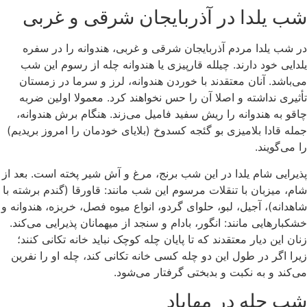
شب یلدا در آذربایجان شرقی و غربی
در شب یلدا مردم آذربایجان شرقی و غربی، هندوانه را در سفره
یلدایی خود دارند. چیلله قارپیزی یا هندوانه چله از رسوم این شب
می‌باشد. آنان معتقدند با خوردن هندوانه، لرز و سرما در زمستان
تأثیری نداشته و اصلا آن را حس نخواهند کرد. معمولا اولین ضربه
چاقو به هندوانه را ریش سفید فامیل می‌زند. هنگام برش هندوانه،
جمله قادا بلامیزی بو گئجه کسدوخ (بلایای خودمان را امروز بریدیم)
را می‌گویند.
پذیرایی شام یلدا در این شب برنج، مرغ و آش شیر پخته است. بعد از
شام، میزبان با تنقلات مرسوم این شب مانند: قاورقا (گندم برشته با
شاهدانه)، آجیل، لبو، حلوای گردو، انواع میوه فصل، خربزه، هندوانه و
خشکبارهایی مانند: انگور، بادام و سنجد از میهمانان پذیرایی می‌کند.
زنان این دیار معتقدند که تا پایان چله کوچک نباید خانه تکانی کنند؛
زیرا اگر در طول این دو چله کسی خانه تکانی کند، چله او را نفرین
می‌کند و به نکبت و بدبختی گرفتار می‌شود.
شب چله در مهاباد