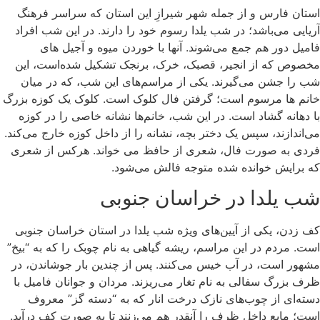
استان فارس و از جمله شهر شیرازِ این استان که سراسر فرهنگ
آریایی می‌باشد؛ در شب یلدا رسوم خود را دارند. در این شب افراد
فامیل دور هم جمع می‌شوند. آنها با خوردن میوه و آجیل های
مخصوص که از انجیر، قصبک، خرک، برنجک تشکیل شده‌است، این
شب را جشن می‌گیرند. یکی از مراسم‌های این شب، که در میان
خانم ها مرسوم است؛ گرفتن فال کلوک است. کلوک یک کوزه بزرگ
با دهانه گشاد است. در این شب، خانم‌ها نشانه خاصی را در کوزه
می‌اندازند، سپس یک دختر بچه، نشانه را از داخل کوزه خارج می‌کند.
فردی به صورت فال، شعری از حافظ می خواند. هرکس از شعری
که برایش خوانده شده متوجه فالش می‌شود.
شب یلدا در خراسان جنوبی
کف زدن، یکی از آیین‌های ویژه شب یلدا در استان خراسان جنوبی
است. مردم در این مراسم، ریشه گیاهی به نام چوبک را که به “بیخ”
مشهور است، در آب خیس می‌کنند. پس از چندین بار جوشاندن، در
ظرف بزرگ سفالی به نام تغار می‌ریزند. مردان و جوانان فامیل با
دسته‌ای از چوب‌های نازک درخت انار که به “دسته گز” معروف
است؛ مایع داخل ظرف را آنقدر هم می‌زنند تا به صورت کف درآید.