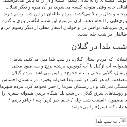
گویند؛ کیسه‌ای را به شالی پشمی بسته و آن را به پایین می‌فرستند.
اهالی خانه وقتی متوجه کیسه می‌شوند، در آن میوه و دیگر تنقلات
ریخته و شال را بالا می‌کشند. مردم طالقان در این شب رسم دارند
بازی‌هایی را انجام دهند. بازی مرسوم این شب، انگشتر بازی و گدره
بازی می‌باشد. نواختن نی و خواندن اشعار محلی از دیگر رسوم مردم
طالقان در شب چله است.
شب یلدا در گیلان
تنقلاتی که مردم استان گیلان، در شب یلدا میل می‌کنند، شامل:
هندوانه، آب ازگیل یا آب کونوس، برشته برنج و سه میوه محلی
پرتقال، گلابی محلی به نام «خوج» و لیمو می‌باشد. مردم گیلان
معتقدند، که هر کس در شب یلدا هندوانه بخورد؛ در تابستان احساس
تشنگی نمی‌کند و در زمستان سرما را حس نخواهد کرد. مردم شهرها
و روستاهای شرق گیلان، در شب یلدا هنگام بریدن هندوانه شعری را
با مضمون «امشب شب چله / خانم جیر (زیر) پله / چاقو بزنیم /
هندانه کله (سر)» را می‌خوانند.