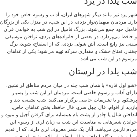
شب یلدا در یزد
شهر یزد نیز مانند دیگر شهرهای ایران، آداب و رسوم خاص خود را
دارد. مردمان میهمان‌نواز یزدی، در این شب، در منزل یکی از بزرگان
فامیل خود جمع می‌شوند. بزرگ فامیل در این شب به خواندن قرآن
و حافظ می‌پردازد. در بعضی از خانواده‌های یزدی، نواختن موسیقی
سنتی نیز رایج است. آش شولی یزدی، که از اسفناج، شوید، برگ
چغندر، نعناع خشک و مقداری سرکه تهیه می‌شود؛ یکی از غذاهای
مرسوم در این شب می‌باشد.
شب یلدا در لرستان
«شو اول قاره» یا همان شب چله در میان مردم مناطق لر نشین،
دارای آداب و رسوم خاصی است. مردمان لر این شب را بسیار
پرشکوه و با تشریفات خاصی برگزار می‌کنند. شب نشینی، دید و
بازدید از اقوام، فال چهل سرو، فال حافظ، پختن غذاهای خاص،
انداختن شال یا چادر از پشت بام همسایه برای گرفتن آجیل و میوه و
خواندن شعرهایی به مناسبت این شب به زبان لری از رسوم این
مردم نازنین می‌باشد. آنان یک شعر معروف لری دارند، که از قدیم
در این شب هنگام انداختن شال یا چادر از بالای پشت بام خانه