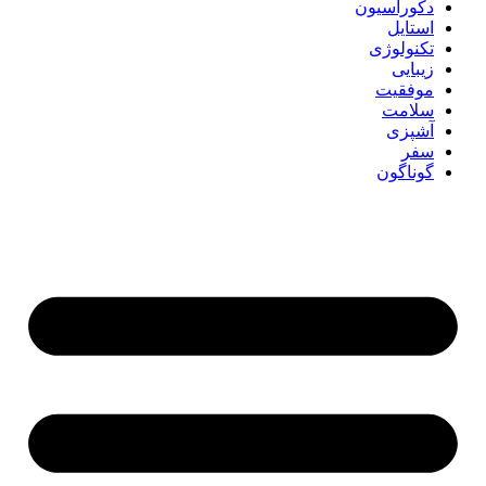
دکوراسیون
استایل
تکنولوژی
زیبایی
موفقیت
سلامت
آشپزی
سفر
گوناگون