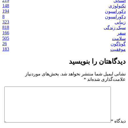
219
استایل
148
تکنولوژی
194
دکوراسیون
8
دکوراسیون
323
زیبایی
818
سبک زندگی
166
سفر
505
سلامت
26
گوناگون
183
موفقیت
دیدگاهتان را بنویسید
نشانی ایمیل شما منتشر نخواهد شد.
بخش‌های موردنیاز
علامت‌گذاری شده‌اند
*
دیدگاه
*