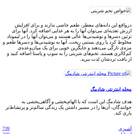
درواقع این دانه‌های معطر، طعم خاصی ندارند و برای افزایش
ارزش تغذیه‌ای می‌توان آنها را به هر غذایی اضافه کرد. آنها برای
تزئین دسرها و نوشیدنی‌ها عالی هستند و می‌توان آنها را در لیموناد
مخلوط کرد یا روی بستنی ریخت. آنها به نوشیدنی‌ها و دسرها طعم و
مزه‌ی تازگی می‌دهند و جایگزین خوبی برای یک میان‌وعده‌ی
کم‌کالری هستند. تخم‌های شربتی را به سوپ و پاستا اضافه کنید و
از بافت تردشان لذت ببرید.
مجله اینترنتی شادمگ
هدف شادمگ این است که با الهام‌بخشی و آگاهی‌بخشی به
خوانندگان، آن‌ها را در مسیر داشتن یک زندگی سالم‌تر و پرنشاط‌تر
ماسک امگا 3 برای پوست ؛ مقوی ترین ماسک
ساخت کرم پودر با ارد گندم در ۵ دقیقه مناسب
طرح ناخن شیک و باکلاس تابستانی دخترانه برای
یاری کند.
۱۰ نوشیدنی خنک با قهوه که باید امتحان کنید
خانگی
روزمره
درمان کم پشتی ابرو با 6 ماده ی خانگی ساده
انواع پوست‌ + روش تهیه
قهوه‌ ای اسپرسو؛ رنگ جدید دنیای مد
06 آگوست, 2026
06 آگوست, 2026
02 ژوئن, 2025
27 می, 2025
23 آوریل, 2025
22 آوریل, 2025
739
آشپزی
زیبایی
زیبایی
زیبایی
زیبایی
آشپزی
استایل