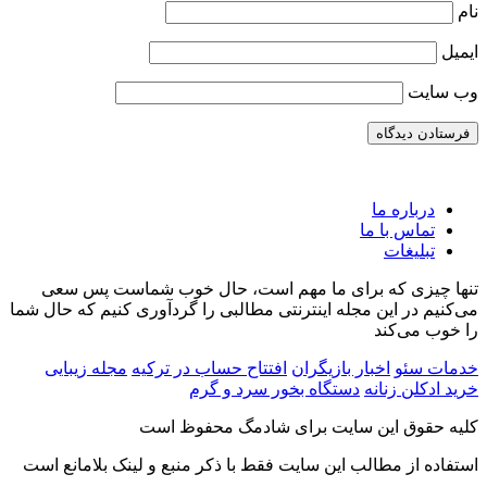
نام
ایمیل
وب‌ سایت
درباره ما
تماس با ما
تبلیغات
تنها چیزی که برای ما مهم است، حال خوب شماست پس سعی
می‌کنیم در این مجله اینترنتی مطالبی را گردآوری کنیم که حال شما
را خوب می‌کند
بررسی علت خراب شدن کاکتوس و بهترین روش
طرز تهیه رب نارنج شمالی و جلوگیری از تلخ شدن
آن
نجات آن
خدمات سئو
اخبار بازیگران
افتتاح حساب در ترکیه
مجله زیبایی
خرید ادکلن زنانه
دستگاه بخور سرد و گرم
13 آگوست, 2023
28 نوامبر, 2024
آشپزی
سبک زندگی
کلیه حقوق این سایت برای شادمگ محفوظ است
استفاده از مطالب این سایت فقط با ذکر منبع و لینک بلامانع است