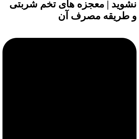
نشوید | معجزه های تخم شربتی
و طریقه مصرف آن