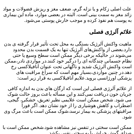
علت اصلی زکام و یا نزله گرم، ضعف مغز و ریزش فضولات و مواد
زائد مغز به سمت بینی است. البته در بعضی موارد، ماده این بیماری
به پوست هم نفوذ کرده و موجب خارش پوستی می‌شود.
علائم آلرژی فصلی
ماهیت واکنش آلرژیک بستگی به محل تحت تأثیر قرار گرفته ی بدن
دارد.بعضی از واکنش‌های آلرژیک تنها به یک قسمت بدن محدود
می‌شوند در حالیکه برخی دیگر ممکن است سطح وسیع یا حتی
نظام جسمانی چندگانه ای را درگیر خود کنند.در مواردی نادر،ممکن
است واکنش آلرژیک شدید و ناگهانی تحت عنوان آنافیلاکسی رخ
دهد.در چنین مواردی،بسیار مهم است که سراغ مراقبت های
پزشکی اورژانسی بروید.علایم آنافیلاکسی به قرار زیر است:
از علائم آلرژی فصلی این است که ارگان های بدن به اندازه کافی
جریان خون دریافت نمی‌کنند و این مسأله باعث بروز حالت شوک
می شود. شخص ممکن است علایمی نظیر تعریق، خشکی، گیجی،
اضطراب و کاهش هوشیاری را از خود نشان دهد. اگر فوراً
مراقبتهای پزشکی به بیمار نرسد،شوک ممکن است باعث مرگ وی
شود.
ممکن است سختی در تنفس نیز مشاهده شود.شخص ممکن است با
صدای گوش خراش یا به سختی نفس بکشد.