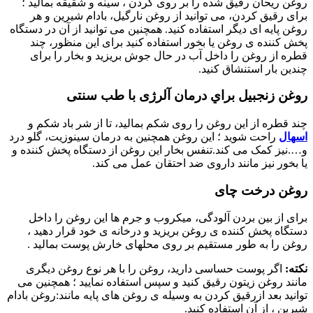
روغن ریحان رقیق شده را بر روی گردن ، سینه و شقیقه بمالید ؛
برای رقیق کردن، می توانید از روغن نارگیل، بادام شیرین و هر
روغن پایه ای دیگر استفاده کنید. همچنین می توانید از آن در دستگاه
پخش کننده ی روغن یا بخور استفاده کنید برای این منظور، چند
قطره از روغن را داخل آب در حال جوش بریزید و بخار را برای
چندین بار استنشاق کنید.
روغن زنجبیل براي درمان آلرژی با طب سنتی
چند قطره از این روغن را روی شکم بمالید، تا از شر باد شکم و
اسهال
راحت شوید ؛ این روغن همچنین به درمان سینوزیت، گلو درد
و….نیز کمک می کند.تنفس بخار این روغن از دستگاه پخش کننده و
یا بخور نیز مانند داروی ضد احتقان عمل می کند.
روغن درخت چای
برای از بین بردن آلودگی، میکروب و جرم ها این روغن را داخل
دستگاه پخش کننده ی روغن بریزید و درخانه ی خود قرار دهید ،
روغن را به طور مستقیم بر روی محلهای خارش پوست بمالید .
نکته:
اگر پوست حساسی دارید، روغن را با هر نوع روغن دیگری
مانند روغن زیتون رقیق کنید و سپس استفاده نمایید ؛ همچنین می
توانید بعد ازرقیق کردن به وسیله ی روغن های پایه مانند:روغن بادام
شیرین ، از آن استفاده کنید.