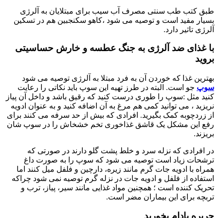
طبق کتب طب سنتی مصرف آب سیب برای مبتلایان به آلرژی
بسیار مفید است و توصیه می شود ،کاهو سکنجبین هم در تسکین
آلرژی تاثیر دارد.
با غذای ضد آلرژی به جنگ عطسه و خارش حساسیتی
بروید
بهترین غذا که خوردن آن به فرد مبتلا به آلرژی توصیه می شود
سوپ
جو است. البته در طرز تهیه این سوپ باید نکاتی را رعایت
کنید مثل :سوپ را طوری درست کنید که رقیق باشد و داخل آن پیاز
نریزید ، می توانید کمی هم مرغ به آن اضافه کنید و به عنوان ادویه
از زردچوبه کمک بگیرید. افرادی که بیش از حد سرفه می کنند برای
رفع این مشکل یک قاشق غذاخوری تخم خشخاش را در سوپ شان
بریزند.
در افرادی که نزله سرد و خلط پشت گلو دارند در صورتی که
ترشحات زیاد است توصیه می شود که سوپ را به صورت داغ
همراه با ادویه جات گرم مانند زیره، دارچین و فلفل میل کنند اما
استفاده از فلفل و ادویه جات در نزله گرم توصیه نمی شود چراکه
تحریک کننده است ؛ همچنین مواد غذایی مانند سیر، پیاز، ترب و
تربچه برای این بیماران مضر است.
حریره بادام بخورید