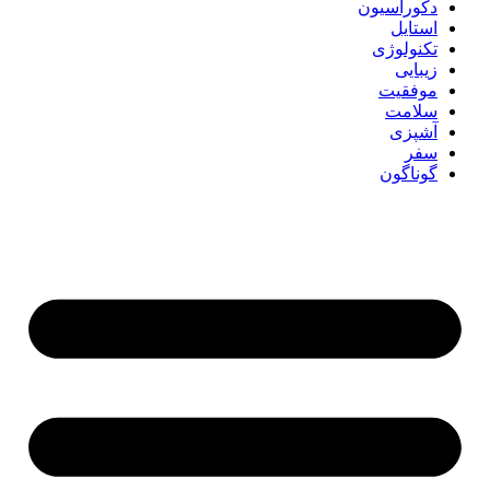
دکوراسیون
استایل
تکنولوژی
زیبایی
موفقیت
سلامت
آشپزی
سفر
گوناگون