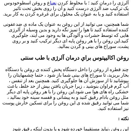
آلرژی را درمان کنید ؛ با مخلوط کردن
نعنا
ع و روغن اسطوخودوس
یک ترکیب ضد آلرژی درست کنید و آن را روی بخش تحت تاثیر
استفاده کنید و یا به عنوان یک محلول برای غرغره کردن به کار برید.
شما همچنین، می توانید از این روغن به عنوان یک ماده ی ضدعفونی
کننده استفاده کنید تا هوا را تمیز نگه دارید و بدین وسیله از آلرژی
هایی که توسط حشرات و آلودگی ها به وجود می آیند، جلوگیری
کنید.این روغن را با هر روغن پایه ای دیگر ترکیب کنید و بر روی
پشت، سوراخ های بینی و گردن بمالید.
روغن اکالیپتوس براي درمان آلرژی با طب سنتی
چند قطره از روغن را داخل دستگاه پخش کننده ی روغن یا دستگاه
بخار بریزید، تا سوراخ های بینی شما باز شود ، حتما چشمهایتان را
بپوشانید تا از سوزش آن ها جلوگیری کنید. همچنین بعد از تنفس ،
آب گرم فراوان بنوشید ، زیرا جریان یافتن بیش از حد خلط، باعث
خشکی راه های هوا می شود.این روغن را با هر روغن پایه ای دیگر
مثل روغن بادام رقیق کنید و به پیشانی و قفسه سینه خود بمالید ،
شما می توانید رقیق شده ی این روغن را برای تسکین خارش پوست
نیز استفاده کنید.
نکته :
این روغن ،نباید مستقیما خورده شود و یا بدون اینکه رقیق شود