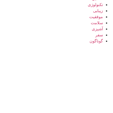
تکنولوژی
زیبایی
موفقیت
سلامت
آشپزی
سفر
گوناگون