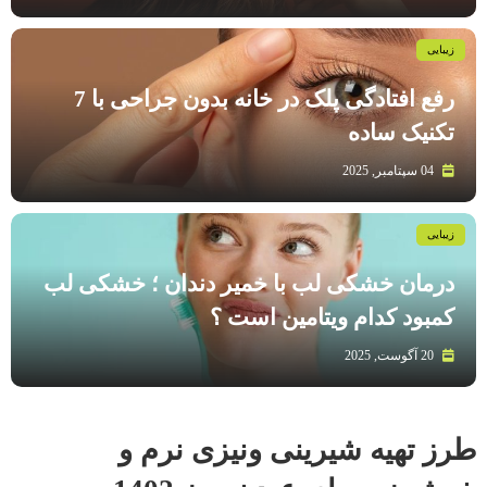
زیبایی
رفع افتادگی پلک در خانه بدون جراحی با 7
تکنیک ساده
04 سپتامبر, 2025
زیبایی
درمان خشکی لب با خمیر دندان ؛ خشکی لب
کمبود کدام ویتامین است ؟
20 آگوست, 2025
طرز تهیه شیرینی ونیزی نرم و