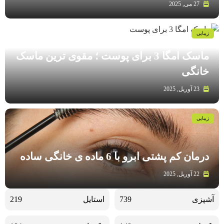
27 می, 2025
زیبایی
ماسک امگا 3 برای پوست ؛ مقوی ترین ماسک
خانگی
23 آوریل, 2025
زیبایی
درمان کم پشتی ابرو با 6 ماده ی خانگی ساده
22 آوریل, 2025
آشپزی
739
استایل
219