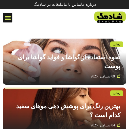
درباره ما
تماس با ما
تبلیغات در شادمگ
سبک زند
زیبایی
نحوه استفاده از گواشا و فواید گواشا برای
پوست
09 سپتامبر, 2025
زیبایی
بهترین رنگ برای پوشش دهی موهای سفید
کدام است ؟
04 سپتامبر, 2025