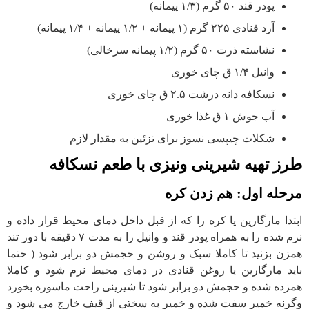
پودر قند ۵۰ گرم (۱/۳ پیمانه)
آرد قنادی ۲۲۵ گرم (۱ پیمانه + ۱/۲ پیمانه + ۱/۴ پیمانه)
نشاسته ذرت ۵۰ گرم (۱/۲ پیمانه سرخالی)
وانیل ۱/۴ ق چای خوری
نسکافه دانه درشت ۲.۵ ق چای خوری
آب جوش ۱ ق غذا خوری
شکلات چیپسی نسوز برای تزئین به مقدار لازم
طرز تهیه شیرینی ونیزی با طعم نسکافه
مرحله اول: هم زدن کره
ابتدا مارگارین یا کره را که از قبل داخل دمای محیط قرار داده و
نرم شده را به همراه پودر قند و وانیل را به مدت ۷ دقیقه با دور تند
همزن بزنید تا کاملا سبک و روشن و حجمش دو برابر شود ( حتما
باید مارگارین یا روغن قنادی در دمای محیط نرم شود و کاملا
همزده شده و حجمش دو برابر شود تا شیرینی راحت ماسوره بخورد
وگرنه خمیر سفت شده و خمیر به سختی از قیف خارج می شود و