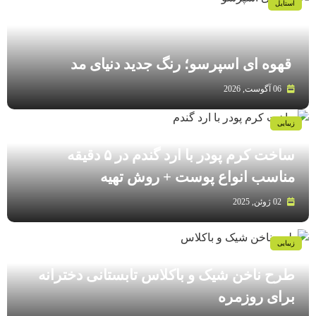
استایل
قهوه‌ ای اسپرسو؛ رنگ جدید دنیای مد
06 آگوست, 2026
زیبایی
ساخت کرم پودر با ارد گندم در ۵ دقیقه
مناسب انواع پوست‌ + روش تهیه
02 ژوئن, 2025
زیبایی
طرح ناخن شیک و باکلاس تابستانی دخترانه
برای روزمره