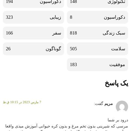
تکنولوژی
148
دکوراسیون
194
دکوراسیون
8
زیبایی
323
سبک زندگی
818
سفر
166
سلامت
505
گوناگون
26
موفقیت
183
یک پاسخ
7 مارس 2023 در 10:15 ق.ظ
مریم
گفت:
درود بر شما
مرسی که شیرینی بدون تخم مرغ و بدون کره حیوانی آموزش میدی واقعا