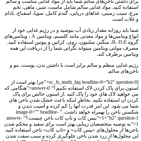
برای داشتن ناخن‌های سالم شما باید از مواد غذایی مناسب و سالم
استفاده کنید. مواد غذایی سالم شامل ماست، شیر، ماهی، تخم
مرغ، سیب زمینی، غذاهای دریایی، گندم کامل، سویا، اسفناج، بادام
و غلات است.
شما باید روزانه مقدار زیادی آب بنوشید و در رژیم غذایی خود از
انواع ویتامین‌ها و مواد معدنی مانند کلسیم، ویتامین A ، ویتامین‌های
گروه B، D،E، منگنز، سلنیون، روی، کراتین و بیوتین استفاده کنید.
مصرف مولتی ویتامین میتواند نگرانی شما را از دریافت این همه
ویتامین برطرف کند.
رژیم غذایی منظم و سالم برابر است با داشتن بدن، پوست، مو و
ناخن‌های سالم.
[sc_fs_multi_faq headline-0=”h2″ question-0=”چرا بهتر است از
استون برای پاک کردن لاک استفاده نکنیم؟” answer-0=”هنگامی که
می خواهید لاک های خود را پاک کنید .از استون خالص برای پاک
کردن آن استفاده نکنید. بخاطر اینکه باعث خشک شدن ناخن های
شما می شود. این امر قدرت آنها را کم کرده و آسیب دیدن و
شکستن ناخن را بهمراه خواهد داشت. ” image-0=”” headline-
1=”h2″ question-1=”بیس کات و تاپ کات ناخن چیست؟” answer-
1=”به توصیه متخصصان زیبایی بهتر است برای سفید و محکم شدن
ناخن‌ها از محلول‌های «بیس کات» و «تاپ کات» ناخن استفاده کنید.
این محلول‌ها از زرد شدن ناخن جلوگیری کرده و سبب سفت شدن