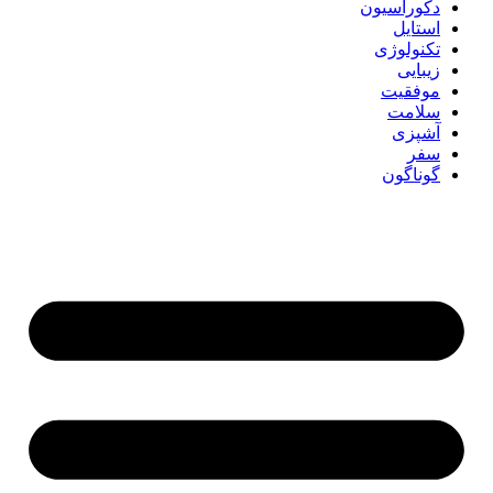
دکوراسیون
استایل
تکنولوژی
زیبایی
موفقیت
سلامت
آشپزی
سفر
گوناگون