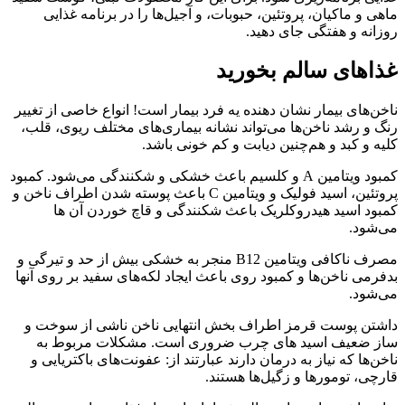
ماهی و ماکیان، پروتئین، حبوبات، و آجیل‌ها را در برنامه غذایی
روزانه و هفتگی جای دهید.
غذا‌های سالم بخورید
ناخن‌های بیمار نشان دهنده یه فرد بیمار است! انواع خاصی از تغییر
رنگ و رشد ناخن‌ها می‌تواند نشانه بیماری‌های مختلف ریوی، قلب،
کلیه و کبد و هم‌چنین دیابت و کم خونی باشد.
کمبود ویتامین A و کلسیم باعث خشکی و شکنندگی می‌شود. کمبود
پروتئین، اسید فولیک و ویتامین C باعث پوسته شدن اطراف ناخن و
کمبود اسید هیدروکلریک باعث شکنندگی و قاچ خوردن آن ها
می‌شود.
مصرف ناکافی ویتامین B12 منجر به خشکی بیش از حد و تیرگی و
بدفرمی ناخن‌ها و کمبود روی باعث ایجاد لکه‌های سفید بر روی آنها
می‌شود.
داشتن پوست قرمز اطراف بخش انتهایی ناخن ناشی از سوخت و
ساز ضعیف اسید های چرب ضروری است. مشکلات مربوط به
ناخن‌ها که نیاز به درمان دارند عبارتند از: عفونت‌های باکتریایی و
قارچی، تومورها و زگیل‌ها هستند.