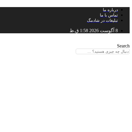
پرش
درباره ما
به
تماس با ما
محتوا
تبلیغات در شادمگ
8 آگوست 2026 1:58 ق.ظ
Search