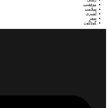
موفقیت
سلامت
آشپزی
سفر
گوناگون