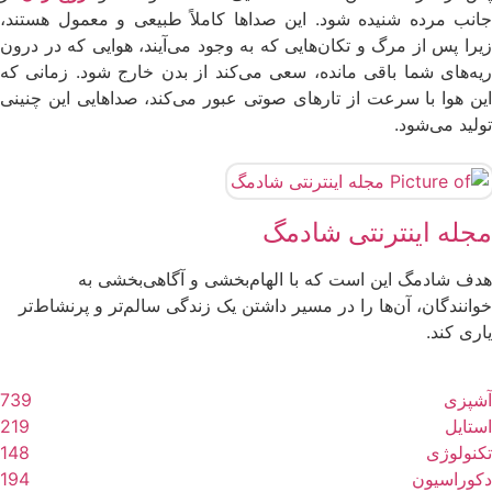
جانب مرده شنیده شود. این صداها کاملاً طبیعی و معمول هستند،
زیرا پس از مرگ و تکان‌هایی که به وجود می‌آیند، هوایی که در درون
ریه‌های شما باقی مانده، سعی می‌کند از بدن خارج شود. زمانی که
این هوا با سرعت از تارهای صوتی عبور می‌کند، صداهایی این چنینی
تولید می‌شود.
مجله اینترنتی شادمگ
هدف شادمگ این است که با الهام‌بخشی و آگاهی‌بخشی به
خوانندگان، آن‌ها را در مسیر داشتن یک زندگی سالم‌تر و پرنشاط‌تر
ماسک امگا 3 برای پوست ؛ مقوی ترین ماسک
طرح ناخن شیک و باکلاس تابستانی دخترانه برای
ساخت کرم پودر با ارد گندم در ۵ دقیقه مناسب انواع
یاری کند.
۱۰ نوشیدنی خنک با قهوه که باید امتحان کنید
خانگی
روزمره
پوست‌ + روش تهیه
درمان کم پشتی ابرو با 6 ماده ی خانگی ساده
قهوه‌ ای اسپرسو؛ رنگ جدید دنیای مد
27 می, 2025
22 آوریل, 2025
06 آگوست, 2026
06 آگوست, 2026
02 ژوئن, 2025
23 آوریل, 2025
آشپزی
739
زیبایی
زیبایی
زیبایی
زیبایی
آشپزی
استایل
استایل
219
تکنولوژی
148
دکوراسیون
194