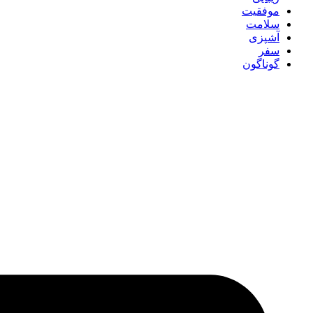
موفقیت
سلامت
آشپزی
سفر
گوناگون