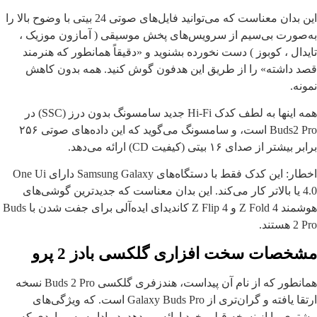
این بدان معناست که می‌توانید فایل‌های صوتی 24 بیتی با وضوح بالا را
به‌صورت بی‌سیم از سرویس‌های پخش موسیقی ( آمازون موزیک ،
تایدال ، کوبوز ) دست نخورده بشنوید و «دقیقاً همانطور که هنرمند
قصد داشته» را از طریق این هدفون گوش کنید. همه بدون کاهش
نمونه.
همه اینها به لطف کدک Hi-Fi جدید سامسونگ بدون درز (SSC) در
Buds2 Pro است، و سامسونگ می‌گوید که این داده‌های صوتی ۲۵۶
برابر بیشتر از صدای ۱۶ بیتی (کیفیت CD) ارائه می‌دهد.
اخطار: این کدک فقط با دستگاه‌های Samsung Galaxy دارای One Ui
4.0 یا بالاتر کار می‌کند. این بدان معناست که جدیدترین گوشی‌های
هوشمند Z Fold 4 و Z Flip 4 کاندیدای ایده‌آلی برای جفت شدن با Buds
2 Pro هستند.
مشخصات سخت افزاری گلکسی بادز 2 پرو
همانطور که از نام آن پیداست، هندزفری گلکسی Buds 2 Pro نسخه
ارتقا یافته و گران‌تری از Galaxy Buds Pro است. که ویژگی‌های
بیشتری را از نسخه قبلی خود ارائه می‌دهد. در ادامه به مواردی که