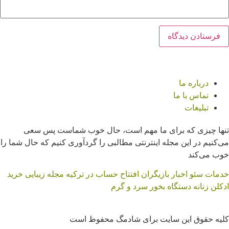
درباره ما
تماس با ما
تبلیغات
تنها چیزی که برای ما مهم است، حال خوب شماست پس سعی
می‌کنیم در این مجله اینترنتی مطالبی را گردآوری کنیم که حال شما را
خوب می‌کند
کیوی کال را با 4 روش ساده در کوتاهترین زمان نرم
شمالی ها اینطوری کته می پزن که خوشمزه میشه ؛
خدمات سئو
اخبار بازیگران
افتتاح حساب در ترکیه
مجله زیبایی
خرید
کنید
فوت کوزه گری ش اینه
ادکلن زنانه
دستگاه بخور سرد و گرم
04 دسامبر, 2023
13 فوریه, 2023
آشپزی
سبک زندگی
کلیه حقوق این سایت برای شادمگ محفوظ است