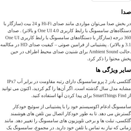
صدا
در بخش صدا می‌توان مواردی مانند صدای Hi-Fi و 24 بیت (سازگار با
دستگاه‌های سامسونگ با رابط کاربری One UI 4.0 و بالاتر) . صدای
360 درجه (سازگار با دستگاه‌های سامسونگ با رابط کاربری One UI
3.1 و بالاتر) . پشتیبانی از فرامین صوتی – کیفیت صدای HD در مکالمه
.حالت Ambient Sound برای شنیدن صدای محیط اطراف در حین
پخش محتوا را ذکر کرد.
سایر ویژگی‌ ها
گلکسی بادز 2 پرو سامسونگ دارای رتبه مقاومت در برابر آب IPx7
مشابه مدل سال گذشته است. اگر آن‌ها را گم کردید، اکنون می توانید
از SmartThings Find برای پیدا کردن آنها استفاده کنید.
سامسونگ ادغام اکوسیستم خود را با پشتیبانی از سوئیچ خودکار
گسترش می دهد. تا به طور خودکار اتصال بین تلفن های هوشمند
گلکسی، تبلت ها و برخی تلویزیون های سامسونگ را تغییر دهد. مانند
زمانی که نیاز به تماس با تلفن خود دارید. در مجموع، سامسونگ یک