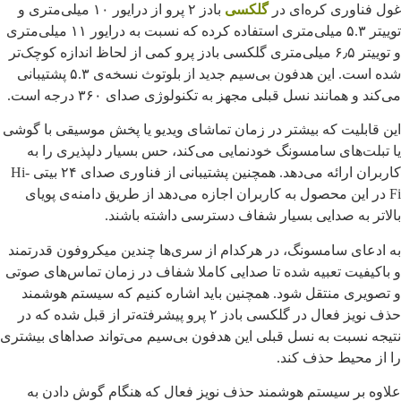
غول فناوری کره‌ای در
گلکسی
بادز ۲ پرو از درایور ۱۰ میلی‌متری و
توییتر ۵.۳ میلی‌متری استفاده کرده که نسبت به درایور ۱۱ میلی‌متری
و توییتر ۶٫۵ میلی‌متری گلکسی بادز پرو کمی از لحاظ اندازه کوچک‌تر
شده است. این هدفون بی‌سیم جدید از بلوتوث نسخه‌ی ۵.۳ پشتیبانی
می‌کند و همانند نسل قبلی مجهز به تکنولوژی صدای ۳۶۰ درجه است.
این قابلیت که بیشتر در زمان تماشای ویدیو یا پخش موسیقی با گوشی
یا تبلت‌های سامسونگ خودنمایی می‌کند، حس بسیار دلپذیری را به
کاربران ارائه می‌دهد. همچنین پشتیبانی از فناوری صدای ۲۴ بیتی Hi-
Fi در این محصول به کاربران اجازه می‌دهد از طریق دامنه‌ی پویای
بالاتر به صدایی بسیار شفاف دسترسی داشته باشند.
به ادعای سامسونگ، در هرکدام از سری‌ها چندین میکروفون قدرتمند
و باکیفیت تعبیه شده تا صدایی کاملا شفاف در زمان تماس‌های صوتی
و تصویری منتقل شود. همچنین باید اشاره کنیم که سیستم هوشمند
حذف نویز فعال در گلکسی بادز ۲ پرو پیشرفته‌تر از قبل شده که در
نتیجه نسبت به نسل قبلی این هدفون بی‌سیم می‌تواند صداهای بیشتری
را از محیط حذف کند.
علاوه بر سیستم هوشمند حذف نویز فعال که هنگام گوش دادن به