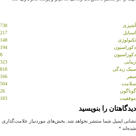
روزمره
کوتاه کند!
ماسک امگا 3 برای پوست ؛ مقوی ترین ماسک خانگی
پوست‌ + روش تهیه
درمان کم پشتی ابرو با 6 ماده ی خانگی ساده
پشت پرده تبلیغ نوشابه انرژی‌ زای کیم کارداشیان
05 آگوست, 2026
05 آگوست, 2026
02 ژوئن, 2025
27 می, 2025
23 آوریل, 2025
22 آوریل, 2025
زیبایی
زیبایی
زیبایی
زیبایی
سلامت
گوناگون
آشپزی
738
استایل
217
تکنولوژی
148
دکوراسیون
194
دکوراسیون
8
زیبایی
323
سبک زندگی
818
سفر
166
سلامت
504
گوناگون
26
موفقیت
183
دیدگاهتان را بنویسید
نشانی ایمیل شما منتشر نخواهد شد.
بخش‌های موردنیاز علامت‌گذاری
شده‌اند
*