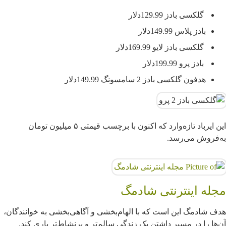
گلکسی بادز 129.99دلار
بادز پلاس 149.99دلار
گلکسی بادز لایو 169.99دلار
بادز پرو 199.99دلار
هدفون گلکسی بادز 2 سامسونگ 149.99دلار
این ایرباد تازه‌وارد که اکنون با برچسب قیمتی ۵ میلیون تومان
به‌فروش می‌رسد.
مجله اینترنتی شادمگ
هدف شادمگ این است که با الهام‌بخشی و آگاهی‌بخشی به خوانندگان،
طرح ناخن شیک و باکلاس تابستانی دخترانه برای
مصرف بیش از حد پروتئین می‌تواند عمر انسان را
ساخت کرم پودر با ارد گندم در ۵ دقیقه مناسب انواع
آن‌ها را در مسیر داشتن یک زندگی سالم‌تر و پرنشاط‌تر یاری کند.