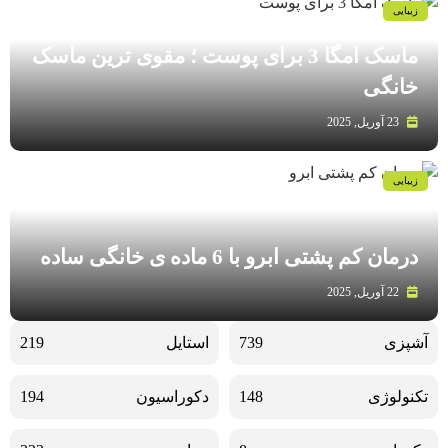
زیبایی
ماسک امگا 3 برای پوست ؛ مقوی ترین ماسک
خانگی
23 آوریل, 2025
زیبایی
درمان کم پشتی ابرو با 6 ماده ی خانگی ساده
22 آوریل, 2025
آشپزی
739
استایل
219
تکنولوژی
148
دکوراسیون
194