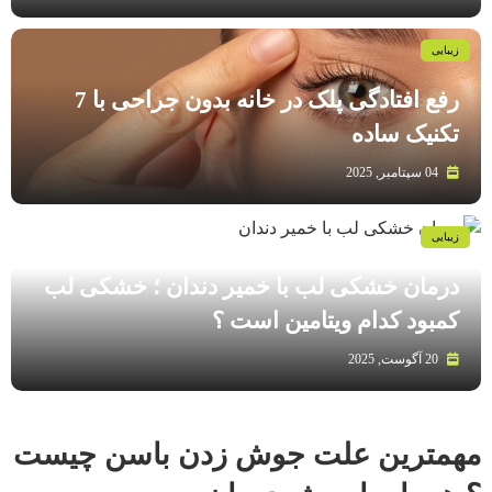
زیبایی
رفع افتادگی پلک در خانه بدون جراحی با 7
تکنیک ساده
04 سپتامبر, 2025
زیبایی
درمان خشکی لب با خمیر دندان ؛ خشکی لب
کمبود کدام ویتامین است ؟
20 آگوست, 2025
مهمترین علت جوش زدن باسن چیست