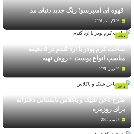
قهوه‌ ای اسپرسو؛ رنگ جدید دنیای مد
06 آگوست, 2026
زیبایی
ساخت کرم پودر با ارد گندم در ۵ دقیقه
مناسب انواع پوست‌ + روش تهیه
02 ژوئن, 2025
زیبایی
طرح ناخن شیک و باکلاس تابستانی دخترانه
برای روزمره
27 می, 2025