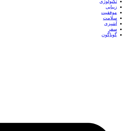
تکنولوژی
زیبایی
موفقیت
سلامت
آشپزی
سفر
گوناگون