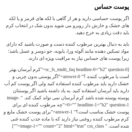
پوست حساس
اگر پوست حساسی دارید و هر از گاهی با لکه های قرمز و یا لکه
های خشک و خارش دار روبرو می شوید بدون شک در انتخاب کرم
باید دقت زیادی به خرج دهید.
باید به دنبال بهترین مرطوب کننده دست و صورت باشید که دارای
مواد تسکین دهنده مانند آلوئه ورا، بابونه، جو دوسر و عسل باشد؛
زیرا پوست های حساس نیاز به مراقبت ویژه ای دارند.
[sc_fs_multi_faq headline-0=”h2″ question-0=”کرم آبرسان بهتر
است یا مرطوب کننده ؟” answer-0=”اگر پوستی بدون چربی و
خشک دارید باید مرطوب کننده استفاده کنید ولی اگر پوست کم آب
دارید باید آبرسان استفاده کنید. به یاد داشته باشید اگر پوستتان
پوسته پوسته شده باشد کرم آبرسان نمی تواند کمک کند. ” image-
0=”” headline-1=”h2″ question-1=”چه مرطوب کننده ای برای
پوست خشک مناسب است؟” answer-1=”برای پوست خشک مایع و
کرم مرطوب کننده روغنی نیاز دارید که با ماده جذب کننده غنی
شده است. ” image-1=”” count=”2″ html=”true” css_class=””]