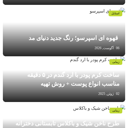
استایل
قهوه‌ ای اسپرسو؛ رنگ جدید دنیای مد
06 آگوست, 2026
زیبایی
ساخت کرم پودر با ارد گندم در ۵ دقیقه
مناسب انواع پوست‌ + روش تهیه
02 ژوئن, 2025
زیبایی
طرح ناخن شیک و باکلاس تابستانی دخترانه