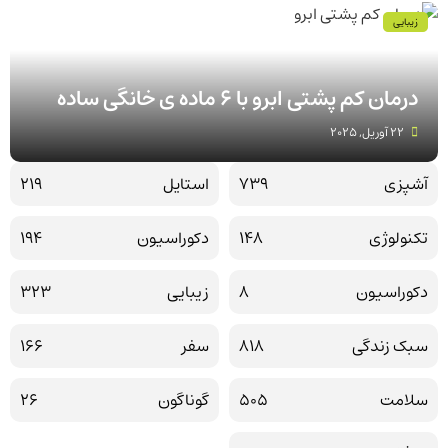
زیبایی
درمان کم پشتی ابرو با 6 ماده ی خانگی ساده
22 آوریل, 2025
آشپزی
739
استایل
219
تکنولوژی
148
دکوراسیون
194
دکوراسیون
8
زیبایی
323
سبک زندگی
818
سفر
166
سلامت
505
گوناگون
26