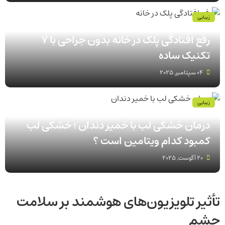
زیبایی
رفع افتادگی پلک در خانه بدون جراحی با 7
تکنیک ساده
04 سپتامبر, 2025
زیبایی
درمان خشکی لب با خمیر دندان ؛ خشکی لب
کمبود کدام ویتامین است ؟
20 آگوست, 2025
تأثیر تلویزیون‌های هوشمند بر سلامت
چشم