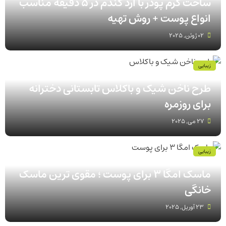
ساخت کرم پودر با ارد گندم در ۵ دقیقه مناسب
انواع پوست‌ + روش تهیه
02 ژوئن, 2025
زیبایی
طرح ناخن شیک و باکلاس تابستانی دخترانه
برای روزمره
27 می, 2025
زیبایی
ماسک امگا 3 برای پوست ؛ مقوی ترین ماسک
خانگی
23 آوریل, 2025