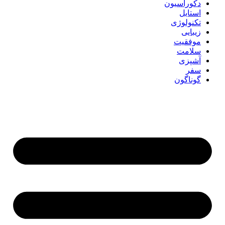
دکوراسیون
استایل
تکنولوژی
زیبایی
موفقیت
سلامت
آشپزی
سفر
گوناگون