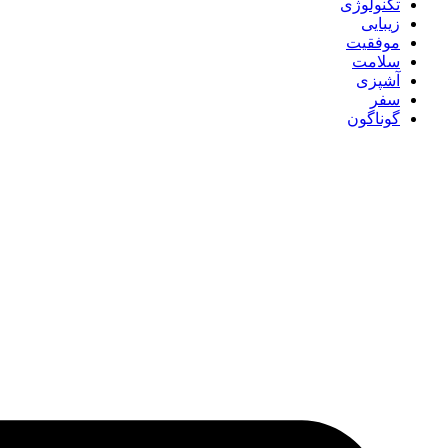
تکنولوژی
زیبایی
موفقیت
سلامت
آشپزی
سفر
گوناگون