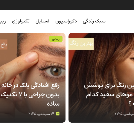
سبک زندگی
دکوراسیون
استایل
تکنولوژی
زیب
زیبایی
ین رنگ برای پوشش
رفع افتادگی پلک در خانه
موهای سفید کدام
بدون جراحی با 7 تکنیک
؟
ساده
04 سپتامبر, 2025