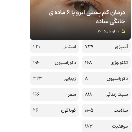
درمان کم پشتی ابرو با 6 ماده ی
خانگی ساده
22 آوریل, 2025
آشپزی
739
استایل
221
تکنولوژی
148
دکوراسیون
194
دکوراسیون
8
زیبایی
323
سبک زندگی
818
سفر
166
سلامت
505
گوناگون
26
موفقیت
183