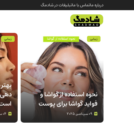
درباره ما
تماس با ما
تبلیغات در شادمگ
زیبایی
زیبایی
بهتر
نحوه استفاده از گواشا و
دهی 
فواید گواشا برای پوست
است 
09 سپتامبر, 2025
04 سپتامبر, 2025