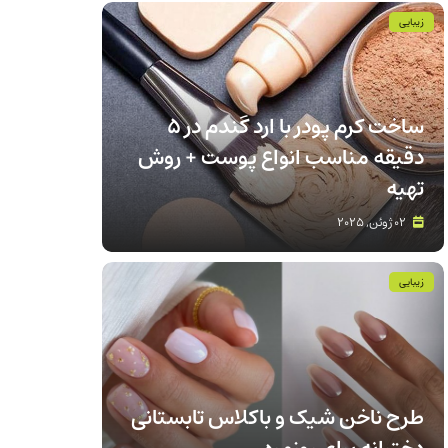
زیبایی
ساخت کرم پودر با ارد گندم در ۵
دقیقه مناسب انواع پوست‌ + روش
تهیه
02 ژوئن, 2025
زیبایی
طرح ناخن شیک و باکلاس تابستانی