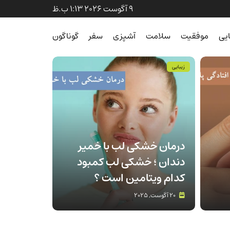
9 آگوست 2026 1:13 ب.ظ
ایی
موفقیت
سلامت
آشپزی
سفر
گوناگون
زیبایی
درمان خشکی لب با خمیر
دندان ؛ خشکی لب کمبود
کدام ویتامین است ؟
20 آگوست, 2025