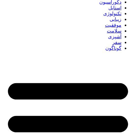
دکوراسیون
استایل
تکنولوژی
زیبایی
موفقیت
سلامت
آشپزی
سفر
گوناگون