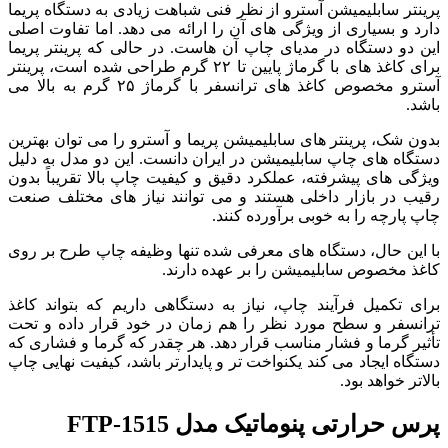
پرینتر سابلیمیشن آسترو از نظر فنی شباهت زیادی به دستگاه پریما
دارد و بسیاری از ویژگی های آن را ارائه می دهد. اما تفاوت اصلی
این دو دستگاه در مدیای چاپ آن هاست. در حالی که پرینتر پریما
برای کاغذ های با گرماژ پایین تا ۲۲ گرم طراحی شده است، پرینتر
آسترو مخصوص کاغذ های ترانسفر با گرماژ ۲۵ گرم به بالا می
باشد.
بدون شک، پرینتر های سابلیمیشن پریما و آسترو را می توان بهترین
دستگاه های چاپ سابلیمیشن در ایران دانست. این دو مدل به دلیل
ویژگی های پیشرفته، عملکرد دقیق و کیفیت چاپ بالا تقریباً بدون
رقیب در بازار داخلی هستند و می توانند نیاز های مختلف صنعت
چاپ پارچه را به خوبی برآورده کنند.
با این حال، دستگاه های معرفی شده تنها وظیفه چاپ طرح بر روی
کاغذ مخصوص سابلیمیشن را بر عهده دارند.
برای تکمیل فرآیند چاپ، نیاز به دستگاهی داریم که بتواند کاغذ
ترانسفر و سطح مورد نظر را هم زمان در خود قرار داده و تحت
تأثیر گرما و فشار مناسب قرار دهد. هر چقدر که گرما و فشاری که
دستگاه ایجاد می کند یکنواخت تر و پایدارتر باشد، کیفیت نهایی چاپ
بالاتر خواهد بود.
پرس حرارتی پنوماتیک مدل FTP-1515