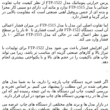
پرس حرارتی پنوماتیک مدل FTP-1522 از نظر کیفیت چاپ تفاوت
چندانی با مدل FTP-1515 ندارد و مانند آن، دارای دو سینی کار مجزا
و بدنه ای از جنس پروفیل آهنی صنعتی است که مقاومت بالایی در
برابر گرما و فشار دارد.
اما تفاوت اصلی این مدل با مدل FTP-1515 در میزان فشار اعمالی
آن است. دستگاه FTP-1522 قادر است فشاری تا ۵۰ بار را بر سطح
مورد نظر اعمال کند، در حالی که مدل FTP-1515 حداکثر ۱۰ بار
فشار وارد می کند.
این افزایش فشار باعث می شود مدل FTP-1522 برای تولیدات با
تیراژ بالا و کارهای صنعتی گزینه ای مناسب تر باشد، زیرا می تواند
چاپ های باکیفیت را در حجم های بالا و با یکنواختی بیشتری انجام
دهد.
اگر قصد خرید دستگاه چاپ پارچه را دارید، ما به شما مدل های
معرفی شده در این مطلب را پیشنهاد می کنیم. بر اساس تجربه و
بررسی کیفیت چاپ این دستگاه ها، به این نتیجه رسیده ایم که این
مدل ها در رده بهترین دستگاه های چاپ موجود در ایران قرار دارند.
در بازار مدل ها و برند های مختلفی از دستگاه های چاپ عرضه می
شوند که ممکن است از نظر ظاهر شباهت زیادی به دستگاه های