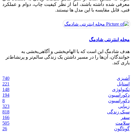
معرفی شده داشته باشند، اما از نظر کیفیت چاپ، دوام و عملکرد
فنی، قابل مقایسه با این مدل ها نیستند.
مجله اینترنتی شادمگ
هدف شادمگ این است که با الهام‌بخشی و آگاهی‌بخشی به
خوانندگان، آن‌ها را در مسیر داشتن یک زندگی سالم‌تر و پرنشاط‌تر
طرز تهیه ماست و خیار ترکیه‌ ای؛ خنک و
ماسک امگا 3 برای پوست ؛ مقوی ترین ماسک
ساخت کرم پودر با ارد گندم در ۵ دقیقه مناسب
طرح ناخن شیک و باکلاس تابستانی دخترانه برای
یاری کند.
خانگی
روزمره
خوش‌عطر
درمان کم پشتی ابرو با 6 ماده ی خانگی ساده
انواع پوست‌ + روش تهیه
تنک‌ تاپ؛ ترند عجیب تابستان 2026
09 آگوست, 2026
09 آگوست, 2026
02 ژوئن, 2025
27 می, 2025
23 آوریل, 2025
22 آوریل, 2025
740
آشپزی
زیبایی
زیبایی
زیبایی
زیبایی
آشپزی
استایل
221
استایل
148
تکنولوژی
194
دکوراسیون
8
دکوراسیون
323
زیبایی
818
سبک زندگی
166
سفر
505
سلامت
26
گوناگون