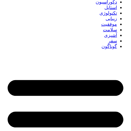
دکوراسیون
استایل
تکنولوژی
زیبایی
موفقیت
سلامت
آشپزی
سفر
گوناگون