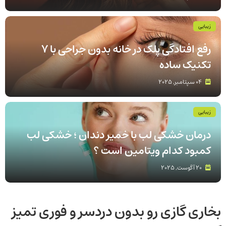
زیبایی
رفع افتادگی پلک در خانه بدون جراحی با 7
تکنیک ساده
04 سپتامبر, 2025
زیبایی
درمان خشکی لب با خمیر دندان ؛ خشکی لب
کمبود کدام ویتامین است ؟
20 آگوست, 2025
بخاری گازی رو بدون دردسر و فوری تمیز