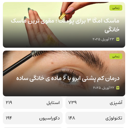
زیبایی
ماسک امگا 3 برای پوست ؛ مقوی ترین ماسک
خانگی
23 آوریل, 2025
زیبایی
درمان کم پشتی ابرو با 6 ماده ی خانگی ساده
22 آوریل, 2025
آشپزی
739
استایل
219
تکنولوژی
148
دکوراسیون
194