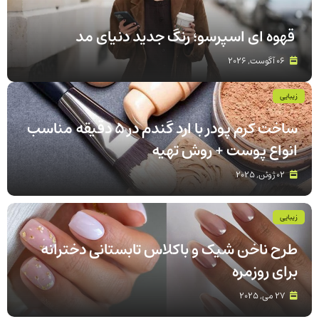
قهوه‌ ای اسپرسو؛ رنگ جدید دنیای مد
06 آگوست, 2026
زیبایی
ساخت کرم پودر با ارد گندم در ۵ دقیقه مناسب
انواع پوست‌ + روش تهیه
02 ژوئن, 2025
زیبایی
طرح ناخن شیک و باکلاس تابستانی دخترانه
برای روزمره
27 می, 2025