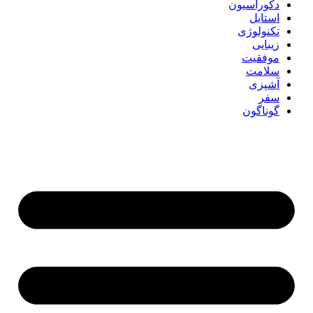
دکوراسیون
استایل
تکنولوژی
زیبایی
موفقیت
سلامت
آشپزی
سفر
گوناگون