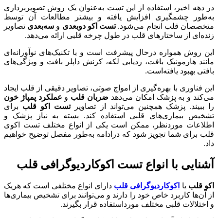
در دهه اخیر، استفاده از این تست به‌عنوان یک روش تصویربرداری
به‌طور چشمگیری افزایش یافته و بیشتر مطالعات آن توسط
متخصصان قلب انجام می‌شود.
تست اکو دو‌بعدی
و
سه‌بعدی
تصاویر
زنده‌ای از ساختارهای قلب در طول چرخه قلبی ارائه می‌دهد.
این روش همواره درحال پیشرفت است و با تکنیک‌های نوآورانه‌ای
مانند هارمونیک بافت، ردیابی لکه، کرنش داپلر بافت و ویژگی‌های
بافتی بهبود یافته‌است.
این فناوری با بهره‌گیری از امواج صوتی، تصاویر دقیقی از قلب ایجاد
می‌کند و به پزشک امکان می‌دهد
ضربان قلب
و
عملکرد پمپاژ خون
را ببیند. پزشک همچنین می‌تواند از تصاویر
تست اکو قلب
برای
تشخیص بیماری‌های قلبی استفاده کند. بسته به نیاز پزشک و
اطلاعات موردنظر، ممکن است یکی از انواع مختلف تست اکوی
قلب برای شما تجویز شود که درادامه به‌طور مفصل توضیح خواهیم
داد.
آشنایی با انواع تست اکوکاردیوگرافی قلب
اکو قلب
یا
اکوکاردیوگرافی قلب
دارای انواع مختلفی است که هریک
از آن‌ها کاربرد خاص خود را دارند و می‌توانند برای تشخیص بیماری‌ها
و اختلالات قلبی مختلف مورداستفاده قرار بگیرند.