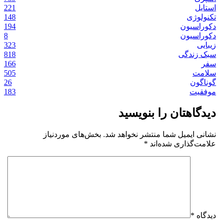
زیبایی
زیبایی
زیبایی
زیبایی
استایل
استایل
221
استایل
148
تکنولوژی
194
دکوراسیون
8
دکوراسیون
323
زیبایی
818
سبک زندگی
166
سفر
505
سلامت
26
گوناگون
183
موفقیت
دیدگاهتان را بنویسید
نشانی ایمیل شما منتشر نخواهد شد.
بخش‌های موردنیاز
علامت‌گذاری شده‌اند
*
دیدگاه
*