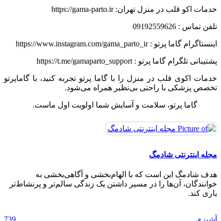
خدمات اکو قلب در منزل تهران: https://gama-parto.ir
تلفن تماس : 09192559626
اینستاگرام گاما پرتو : https://www.instagram.com/gama_parto_ir
پشتیبانی تلگرام گاما پرتو : https://t.me/gamaparto_support
خدمات اکوی قلب در منزل را با گاما پرتو تجربه کنید، با گاماپرتو
تخصص پزشکی با راحتی بی‌نظیر همراه می‌شود.
گاما پرتو، سلامت و آسایش شما اولویت اول ماست.
مجله اینترنتی شادمگ
هدف شادمگ این است که با الهام‌بخشی و آگاهی‌بخشی به
خوانندگان، آن‌ها را در مسیر داشتن یک زندگی سالم‌تر و پرنشاط‌تر
ماسک امگا 3 برای پوست ؛ مقوی ترین ماسک
ساخت کرم پودر با ارد گندم در ۵ دقیقه مناسب
طرح ناخن شیک و باکلاس تابستانی دخترانه برای
یاری کند.
خانگی
روزمره
درمان کم پشتی ابرو با 6 ماده ی خانگی ساده
انواع پوست‌ + روش تهیه
موی طبیعی دوباره ترند شد!
تنک‌ تاپ؛ ترند عجیب تابستان 2026
09 آگوست, 2026
09 آگوست, 2026
02 ژوئن, 2025
27 می, 2025
23 آوریل, 2025
22 آوریل, 2025
739
آشپزی