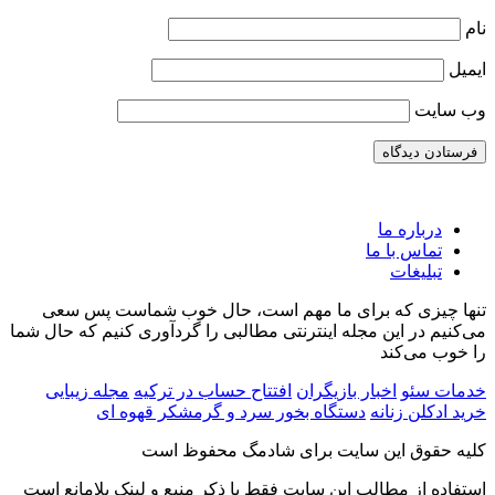
نام
ایمیل
وب‌ سایت
درباره ما
تماس با ما
تبلیغات
تنها چیزی که برای ما مهم است، حال خوب شماست پس سعی
می‌کنیم در این مجله اینترنتی مطالبی را گردآوری کنیم که حال شما
را خوب می‌کند
با تمام شدن بنزین ماشین چه کار کنیم ؟ به این
فرمول جادویی نگهداری طولانی مدت دسته گل
طبیعی
دلایل با باک خالی رانندگی نکن !
خدمات سئو
اخبار بازیگران
افتتاح حساب در ترکیه
مجله زیبایی
خرید ادکلن زنانه
دستگاه بخور سرد و گرم
شکر قهوه ای
18 فوریه, 2024
18 دسامبر, 2023
سبک زندگی
سبک زندگی
کلیه حقوق این سایت برای شادمگ محفوظ است
استفاده از مطالب این سایت فقط با ذکر منبع و لینک بلامانع است