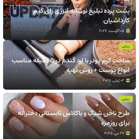
پشت پرده تبلیغ نوشابه انرژی‌ زای کیم
کارداشیان
05 آگوست, 2026
زیبایی
ساخت کرم پودر با ارد گندم در ۵ دقیقه مناسب
انواع پوست‌ + روش تهیه
02 ژوئن, 2025
زیبایی
طرح ناخن شیک و باکلاس تابستانی دخترانه
برای روزمره
27 می, 2025