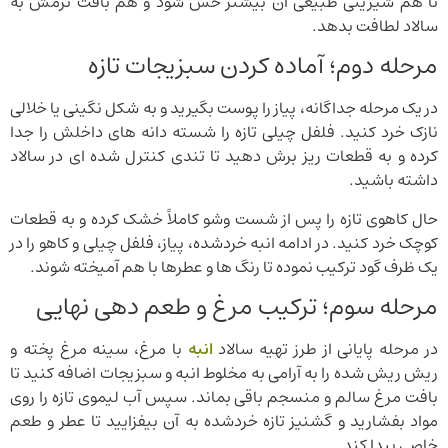
تا هم شیرینی طبیعی آن بیشتر حس شود و هم بافت نرمش به
سالاد لطافت بدهد.
مرحله دوم؛ آماده کردن سبزیجات تازه
در یک مرحله جداگانه، پیاز را پوست بگیرید و به شکل نگینی یا خلالی
نازک خرد کنید. فلفل چیلی تازه را شسته دانه های داخلش را جدا
کرده و به قطعات ریز برش دهید تا تندی کنترل شده ای در سالاد
داشته باشید.
حال کاهوی تازه را پس از شست وشو کاملاً خشک کرده و به قطعات
کوچک خرد کنید. در ادامه انبه خردشده، پیاز، فلفل چیلی و کاهو را در
یک ظرف گود ترکیب نموده تا رنگ ها و عطرها با هم آمیخته شوند.
مرحله سوم؛ ترکیب مرغ و طعم دهی نهایی
در مرحله پایانی از طرز تهیه سالاد
انبه
با مرغ، سینه مرغ پخته و
ریش ریش شده را به آرامی به مخلوط انبه و سبزیجات اضافه کنید تا
بافت مرغ سالم و منسجم باقی بماند. سپس آب لیموی تازه را روی
مواد بفشارید و گشنیز تازه خردشده به آن بیفزایید تا عطر و طعم
خاصی پیدا کند.