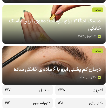
زیبایی
ماسک امگا 3 برای پوست ؛ مقوی ترین ماسک
خانگی
23 آوریل, 2025
زیبایی
درمان کم پشتی ابرو با 6 ماده ی خانگی ساده
22 آوریل, 2025
آشپزی
738
استایل
217
تکنولوژی
148
دکوراسیون
194