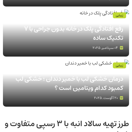
زیبایی
رفع افتادگی پلک در خانه بدون جراحی با 7
تکنیک ساده
04 سپتامبر, 2025
زیبایی
درمان خشکی لب با خمیر دندان ؛ خشکی لب
کمبود کدام ویتامین است ؟
20 آگوست, 2025
طرز تهیه سالاد انبه با 3 رسپی متفاوت و