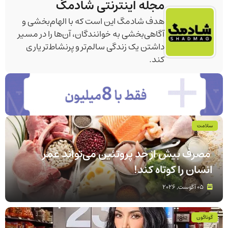
مجله اینترنتی شادمگ
صورت ریز و یکدست خرد می‌شوند. سپس همه مواد همراه با
نعناع تازه، نمک، فلفل، آب‌لیمو و روغن زیتون ترکیب
هدف شادمگ این است که با الهام‌بخشی و
می‌گردند. در پایان، با تزیین نعناع سرو می‌شود تا طعم و
آگاهی‌بخشی به خوانندگان، آن‌ها را در مسیر
طراوت سالاد حفظ شود.
داشتن یک زندگی سالم‌تر و پرنشاط‌تر یاری
کند.
سلامت
مصرف بیش از حد پروتئین می‌تواند عمر
انسان را کوتاه کند!
05 آگوست, 2026
گوناگون